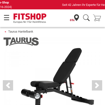
Seit 42 Jahren Ihr Experte für Heimfitness
69x
Taurus Hantelbank
Previous
Next