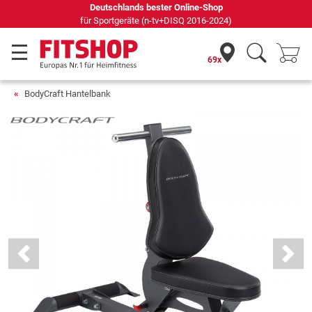
Seit 42 Jahren Ihr Experte für Heimfitness
69x
BodyCraft Hantelbank
Previous
Next