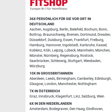
36X PERSÖNLICH FÜR SIE VOR ORT IN
DEUTSCHLAND
Aachen
,
Augsburg
,
Berlin
,
Bielefeld
,
Bochum
,
Bonn
,
Bottrop
,
Braunschweig
,
Bremen
,
Dortmund
,
Dresden
,
Düsseldorf
,
Duisburg
,
Essen
,
Frankfurt
,
Freiburg
,
Hamburg
,
Hannover
,
Ingolstadt
,
Karlsruhe
,
Kassel
,
Koblenz
,
Köln
,
Leipzig
,
Lübeck
,
Mannheim
,
München
,
Münster
,
Nürnberg
,
Regensburg
,
Rostock
,
Saarbrücken
,
Schleswig
,
Stuttgart
,
Wiesbaden
,
Würzburg
10X IN GROSSBRITANNIEN
Aberdeen
,
Leeds
,
Birmingham
,
Camberley
,
Edinburgh
,
Glasgow
,
London
,
Manchester
,
Nottingham
7X IN ÖSTERREICH
Graz
,
Innsbruck
,
Klagenfurt
,
Linz
,
Salzburg
,
Wien
6X IN DEN NIEDERLANDEN
Amsterdam
,
Bodegraven
,
Den Haag
,
Eindhoven
,