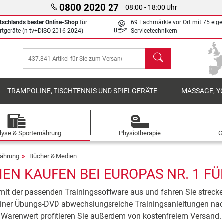
0800 2020 27
08:00 - 18:00 Uhr
tschlands bester Online-Shop
für
69 Fachmärkte vor Ort mit 75 eig
rtgeräte (n-tv+DISQ 2016-2024)
Servicetechnikern
Suchen
TRAMPOLINE, TISCHTENNIS UND SPIELGERÄTE
MASSAGE, Y
lyse & Sporternährung
Physiotherapie
G
nährung
Bücher & Medien
EN KAUFEN BEI EUROPAS NR. 1 F
t mit der passenden Trainingssoftware aus und fahren Sie streck
 einer Übungs-DVD abwechslungsreiche Trainingsanleitungen n
Warenwert profitieren Sie außerdem von kostenfreiem Versand.