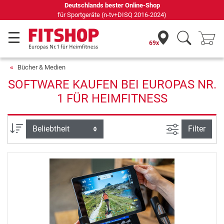
Deutschlands bester Online-Shop
für Sportgeräte (n-tv+DISQ 2016-2024)
69x
Bücher & Medien
SOFTWARE KAUFEN BEI EUROPAS NR.
1 FÜR HEIMFITNESS
Ansicht filte
Sortierung
Filter