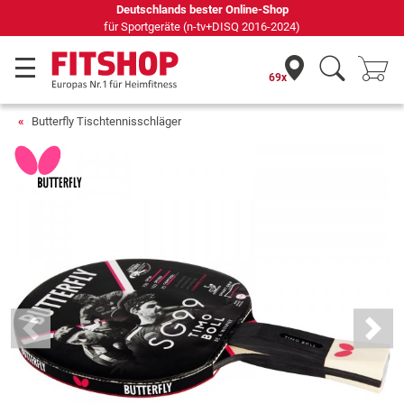
Deutschlands bester Online-Shop
für Sportgeräte (n-tv+DISQ 2016-2024)
69x
Butterfly Tischtennisschläger
Previous
Next