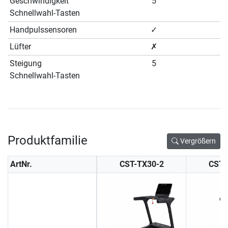
Geschwindigkeit
5
Schnellwahl-Tasten
Handpulssensoren
✓
Lüfter
✗
Steigung
5
Schnellwahl-Tasten
Produktfamilie
Vergrößern
ArtNr.
CST-TX30-2
CST-