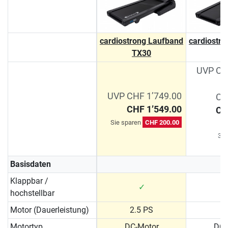
cardiostrong Laufband
cardiostr
TX30
T
UVP CH
UVP CHF 1’749.00
CH
CHF 1’549.00
CH
Sie sparen
CHF 200.00
Si
30-
Basisdaten
Klappbar /
✓
hochstellbar
Motor (Dauerleistung)
2.5 PS
3
Motortyp
DC-Motor
DC-