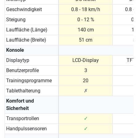
Geschwindigkeit
0.8 - 18 km/h
0.8 -
Steigung
0 - 12 %
0 -
Lauffläche (Länge)
140 cm
15
Lauffläche (Breite)
51 cm
5
Konsole
Displaytyp
LCD-Display
TFT-
Benutzerprofile
3
Trainingsprogramme
20
Tablethalterung
✗
Komfort und
Sicherheit
Transportrollen
✓
Handpulssensoren
✓