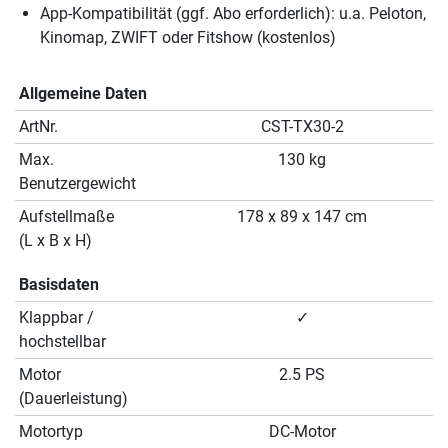
App-Kompatibilität (ggf. Abo erforderlich): u.a. Peloton,
Kinomap, ZWIFT oder Fitshow (kostenlos)
Allgemeine Daten
ArtNr.
CST-TX30-2
Max.
130 kg
Benutzergewicht
Aufstellmaße
178 x 89 x 147 cm
(L x B x H)
Basisdaten
Klappbar /
✓
hochstellbar
Motor
2.5 PS
(Dauerleistung)
Motortyp
DC-Motor