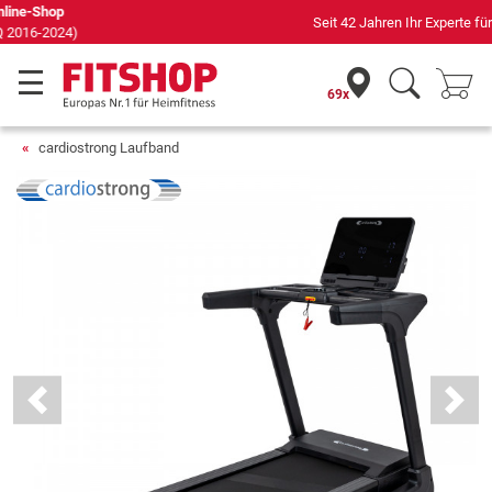
Seit 42 Jahren Ihr Experte für Heimfitness
69x
cardiostrong Laufband
Previous
Next