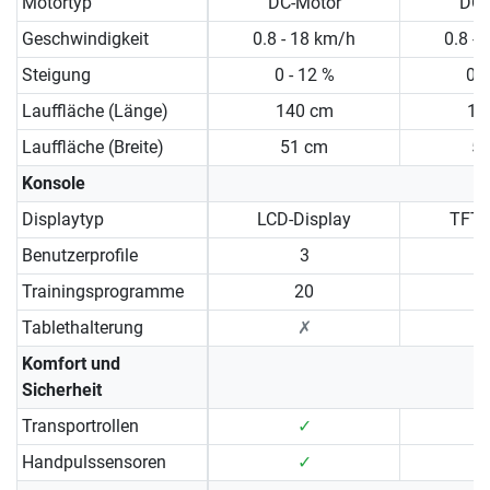
Motortyp
DC-Motor
DC-
Geschwindigkeit
0.8 - 18 km/h
0.8 -
Steigung
0 - 12 %
0 -
Lauffläche (Länge)
140 cm
15
Lauffläche (Breite)
51 cm
5
Konsole
Displaytyp
LCD-Display
TFT-
Benutzerprofile
3
Trainingsprogramme
20
Tablethalterung
✗
Komfort und
Sicherheit
Transportrollen
✓
Handpulssensoren
✓