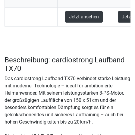
Jetzt ansehen
Jetzt
Beschreibung: cardiostrong Laufband
TX70
Das cardiostrong Laufband TX70 verbindet starke Leistung
mit moderner Technologie – ideal für ambitionierte
Heimanwender. Mit seinem leistungsstarken 3-PS-Motor,
der großzügigen Lauffläche von 150 x 51 cm und der
besonders komfortablen Dämpfung sorgt es für ein
gelenkschonendes und sicheres Lauftraining – auch bei
hohen Geschwindigkeiten bis zu 20 km/h.