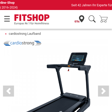
Seit 42 Jahren Ihr Experte für Heimfitness
69x
cardiostrong Laufband
Previous
Next