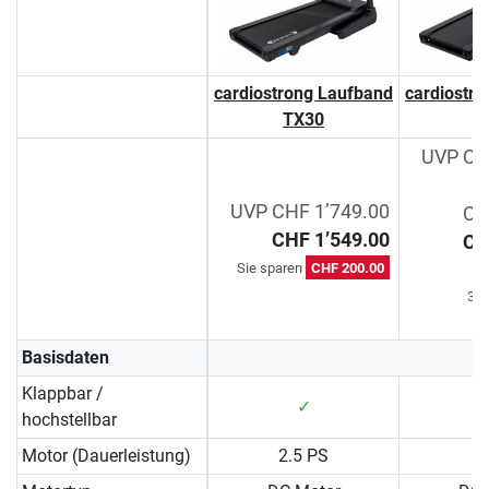
cardiostrong Laufband
cardiostr
TX30
T
UVP CH
UVP CHF 1’749.00
CH
CHF 1’549.00
CH
Sie sparen
CHF 200.00
Si
30-
Basisdaten
Klappbar /
✓
hochstellbar
Motor (Dauerleistung)
2.5 PS
3