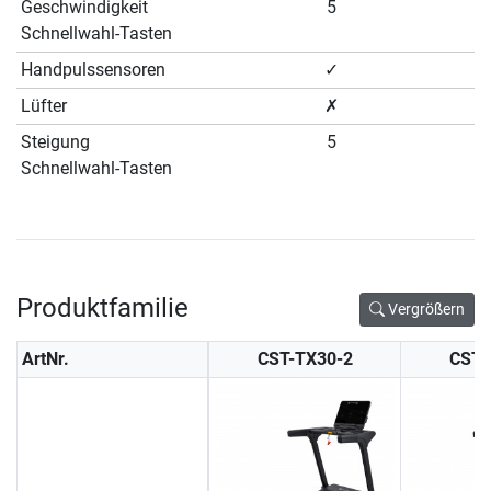
Geschwindigkeit
5
Schnellwahl-Tasten
Handpulssensoren
✓
Lüfter
✗
Steigung
5
Schnellwahl-Tasten
Produktfamilie
Vergrößern
ArtNr.
CST-TX30-2
CST-