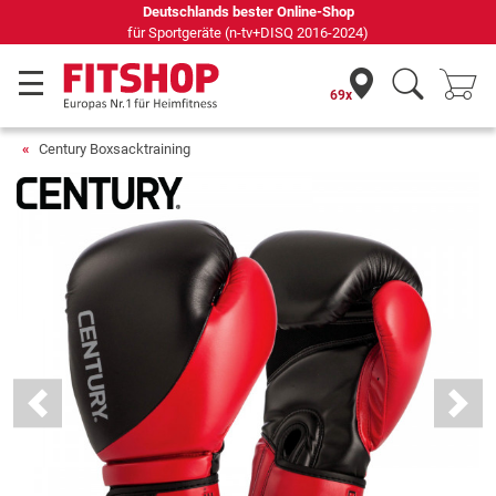
Seit 42 Jahren Ihr Experte für Heimfitness
69x
Century Boxsacktraining
Previous
Next