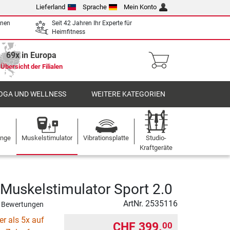
Lieferland
Sprache
Mein Konto
enen
Seit 42 Jahren Ihr Experte für
Heimfitness
69x in Europa
Übersicht der Filialen
OGA UND WELLNESS
WEITERE KATEGORIEN
ange
Muskelstimulator
Vibrationsplatte
Studio-
Kraftgeräte
uskelstimulator Sport 2.0
ArtNr.
2535116
 Bewertungen
r als 5x auf
CHF 399.
00