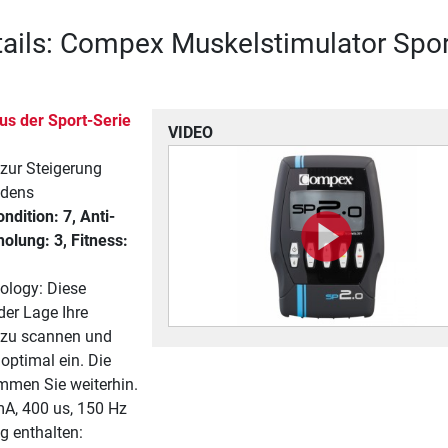
ails: Compex Muskelstimulator Spor
us der Sport-Serie
VIDEO
zur Steigerung
ndens
dition: 7, Anti-
olung: 3, Fitness:
ology: Diese
der Lage Ihre
 zu scannen und
 optimal ein. Die
immen Sie weiterhin.
mA, 400 us, 150 Hz
g enthalten: