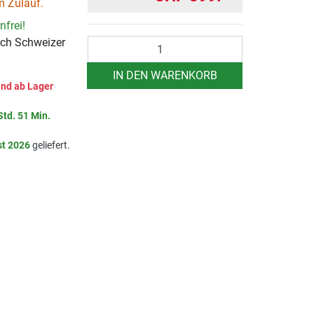
m Zulauf.
frei!
rch Schweizer
Anzahl
IN DEN WARENKORB
nd ab Lager
Std. 51 Min.
st 2026
geliefert.