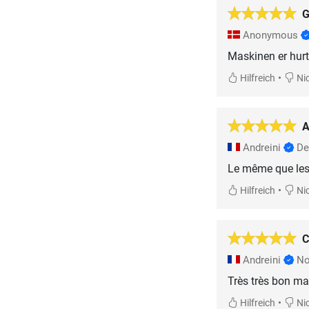
G
Anonymous
Maskinen er hurti
•
Hilfreich
Nic
A
Andreini
De
Le même que les 
•
Hilfreich
Nic
C
Andreini
No
Très très bon mat
•
Hilfreich
Nic