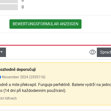
0
0
BEWERTUNGSFORMULAR ANZEIGEN
Sprac
ozhodně doporučuji
November 2024
(2535116)
odně a mile překvapil. Funguje perfektně. Baterie vydrží na jedn
ho (14 dní při každodenním používání).
ht hilfreich