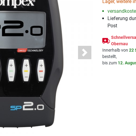
Lager, weitere i
versandkosten
Lieferung du
Post
Schnellversa
Obernau
Innerhalb von
22 
Next
bestellt,
bis zum
12. Augu