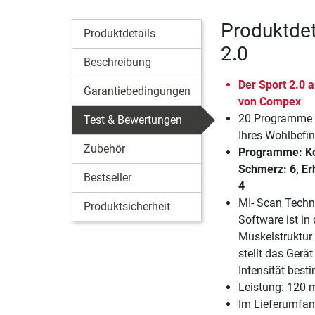
Produktdet
Produktdetails
2.0
Beschreibung
Der Sport 2.0 a
Garantiebedingungen
von Compex
20 Programme 
Test & Bewertungen
Ihres Wohlbefi
Zubehör
Programme: Kon
Schmerz: 6, Erh
Bestseller
4
MI- Scan Techn
Produktsicherheit
Software ist in 
Muskelstruktur
stellt das Gerät
Intensität best
Leistung: 120 
Im Lieferumfan