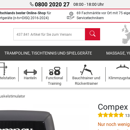
0800 2020 27
08:00 - 18:00 Uhr
tschlands bester Online-Shop
für
69 Fachmärkte vor Ort mit 75 eig
rtgeräte (n-tv+DISQ 2016-2024)
Servicetechnikern
Suchen
TRAMPOLINE, TISCHTENNIS UND SPIELGERÄTE
MASSAGE, Y
elstation
Hanteln
Functional
Bauchtrainer und
Klimmzugst
Training
Rückentrainer
skelstimulator
Compex M
13
Nur noch wenige