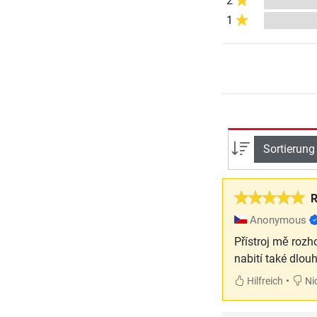
2
1
Sortierung
R
Anonymous
Přístroj mě rozh
nabití také dlou
•
Hilfreich
Nic