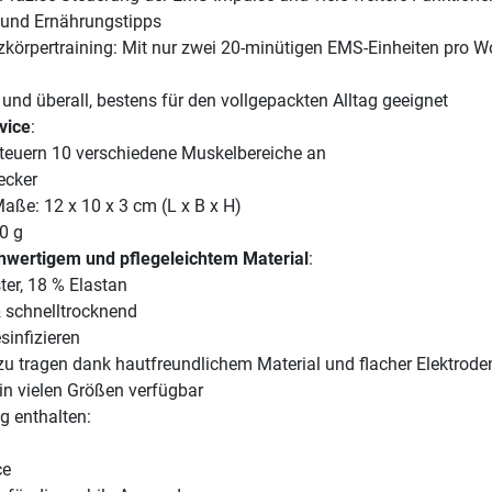
 und Ernährungstipps
zkörpertraining: Mit nur zwei 20-minütigen EMS-Einheiten pro W
und überall, bestens für den vollgepackten Alltag geeignet
vice
:
teuern 10 verschiedene Muskelbereiche an
ecker
aße: 12 x 10 x 3 cm (L x B x H)
0 g
hwertigem und pflegeleichtem Material
:
ter, 18 % Elastan
 schnelltrocknend
sinfizieren
 tragen dank hautfreundlichem Material und flacher Elektrode
n vielen Größen verfügbar
g enthalten:
ce