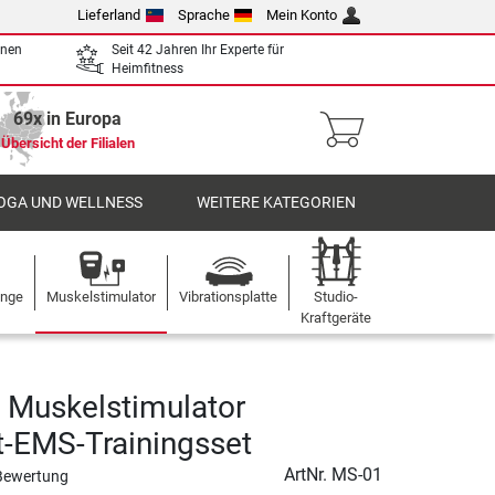
Lieferland
Sprache
Mein Konto
enen
Seit 42 Jahren Ihr Experte für
Heimfitness
69x in Europa
Übersicht der Filialen
OGA UND WELLNESS
WEITERE KATEGORIEN
ange
Muskelstimulator
Vibrationsplatte
Studio-
Kraftgeräte
 Muskelstimulator
-EMS-Trainingsset
ArtNr.
MS-01
Bewertung