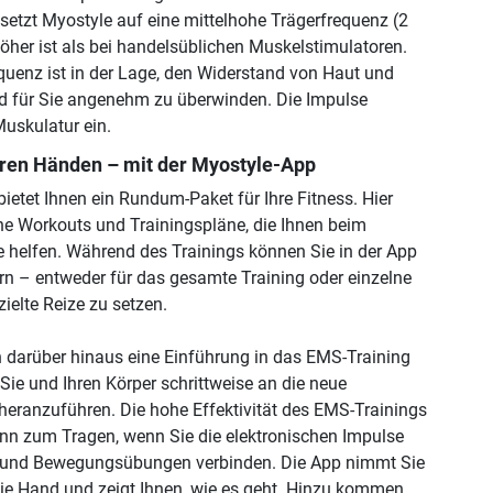
 setzt Myostyle auf eine mittelhohe Trägerfrequenz (2
höher ist als bei handelsüblichen Muskelstimulatoren.
quenz ist in der Lage, den Widerstand von Haut und
d für Sie angenehm zu überwinden. Die Impulse
 Muskulatur ein.
Ihren Händen – mit der Myostyle-App
ietet Ihnen ein Rundum-Paket für Ihre Fitness. Hier
che Workouts und Trainingspläne, die Ihnen beim
le helfen. Während des Trainings können Sie in der App
ern – entweder für das gesamte Training oder einzelne
ielte Reize zu setzen.
en darüber hinaus eine Einführung in das EMS-Training
Sie und Ihren Körper schrittweise an die neue
eranzuführen. Die hohe Effektivität des EMS-Trainings
n zum Tragen, wenn Sie die elektronischen Impulse
und Bewegungsübungen verbinden. Die App nimmt Sie
die Hand und zeigt Ihnen, wie es geht. Hinzu kommen