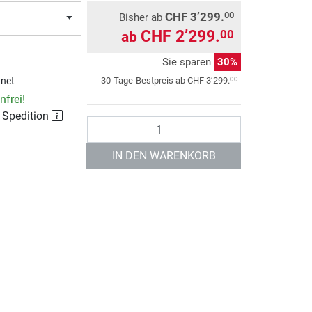
CHF 3’299.
00
Bisher ab
CHF 2’299.
00
ab
Sie sparen
30%
00
30-Tage-Bestpreis ab
CHF 3’299.
hnet
frei!
r Spedition
Anzahl
IN DEN WARENKORB