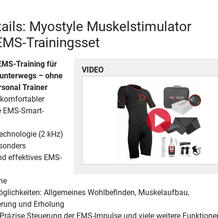
ails: Myostyle Muskelstimulator
EMS-Trainingsset
MS-Training für
VIDEO
 unterwegs – ohne
rsonal Trainer
 komfortabler
e EMS-Smart-
echnologie (2 kHz)
esonders
d effektives EMS-
ne
ichkeiten: Allgemeines Wohlbefinden, Muskelaufbau,
erung und Erholung
 Präzise Steuerung der EMS-Impulse und viele weitere Funktione