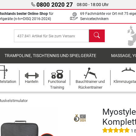
0800 2020 27
08:00 - 18:00 Uhr
tschlands bester Online-Shop
für
69 Fachmärkte vor Ort mit 75 eig
rtgeräte (n-tv+DISQ 2016-2024)
Servicetechnikern
Suchen
TRAMPOLINE, TISCHTENNIS UND SPIELGERÄTE
MASSAGE, Y
elstation
Hanteln
Functional
Bauchtrainer und
Klimmzugst
Training
Rückentrainer
uskelstimulator
Myostyle
Komplett
1 