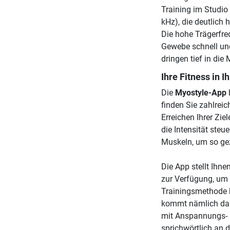
Training im Studio
kHz), die deutlich 
Die hohe Trägerfre
Gewebe schnell un
dringen tief in die
Ihre Fitness in 
Die
Myostyle-App
b
finden Sie zahlrei
Erreichen Ihrer Zie
die Intensität steu
Muskeln, um so gez
Die App stellt Ihn
zur Verfügung, um 
Trainingsmethode h
kommt nämlich dan
mit Anspannungs- 
sprichwörtlich an 