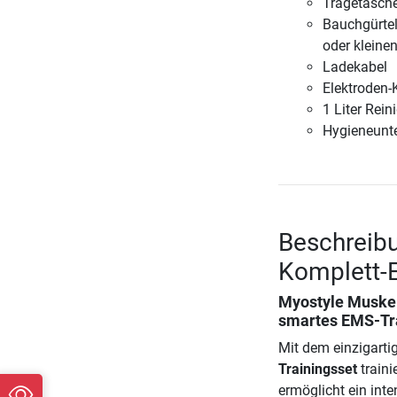
Tragetasch
Bauchgürtel
oder kleine
Ladekabel
Elektroden-
1 Liter Re
Hygieneunte
Beschreibu
Komplett-
Myostyle Muskel
smartes EMS-Tra
Mit dem einzigart
Trainingsset
traini
ermöglicht ein int