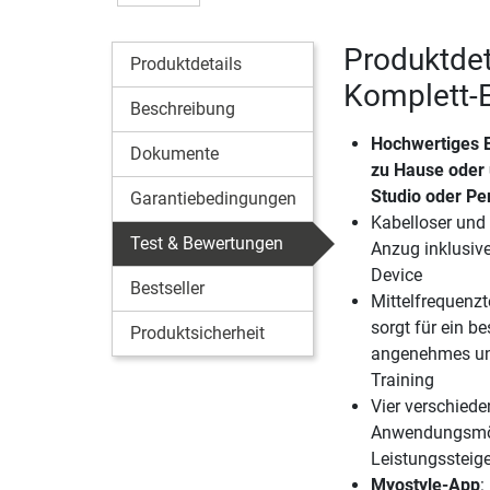
Produktdet
Produktdetails
Komplett-
Beschreibung
Hochwertiges E
Dokumente
zu Hause oder
Studio oder Pe
Garantiebedingungen
Kabelloser und
Test & Bewertungen
Anzug inklusiv
Device
Bestseller
Mittelfrequenzt
sorgt für ein b
Produktsicherheit
angenehmes un
Training
Vier verschiede
Anwendungsmögl
Leistungssteig
Myostyle-App
: