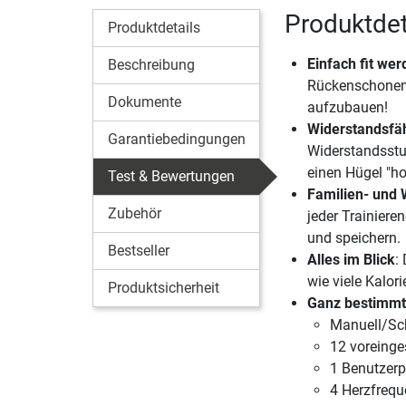
Produktdet
Produktdetails
Einfach fit we
Beschreibung
Rückenschonend
Dokumente
aufzubauen!
Widerstandsfä
Garantiebedingungen
Widerstandsstu
einen Hügel "ho
Test & Bewertungen
Familien- und 
Zubehör
jeder Trainiere
und speichern.
Bestseller
Alles im Blick
:
wie viele Kalor
Produktsicherheit
Ganz bestimmt 
Manuell/Sch
12 voreinge
1 Benutzer
4 Herzfreq