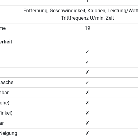
1
Entfernung, Geschwindigkeit, Kalorien, Leistung/Watt
Trittfrequenz U/min, Zeit
mme
19
erheit
✓
n
✓
✗
lasche
✓
hbar
✗
Höhe)
✗
Winkel)
✗
ar
✗
 (Neigung
✗