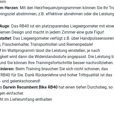
amm
em Herzen
: Mit den Herzfrequenzprogrammen können Sie Ihr Tr
ningsziel abstimmen, z.B. effektiver abnehmen oder die Leistun
 Auge
: Das RB40 ist ein platzsparendes Liegeergometer mit ein
ernen Design und macht in jedem Zimmer eine gute Figur!
tattet
: Das Liegeergometer verfügt z.B. über Handpulssensoren
, Flaschenhalter, Transportrollen und Riemenpedale!
!
Im Wattprogramm lässt die Leistung einstellen, je nach
gkeit wird dann die Widerstandsstufe angepasst. Die Leistung b
nd Sie können Ihre Trainingsfortschritte besser nachvollziehen.
inieren:
Beim Training brauchen Sie sich nicht schonen, das
B40 für Sie. Dank Rückenlehne und hoher Trittqualität ist das
n- und gelenkschonend!
s
Darwin Recumbent Bike RB40
hat einen tiefen Durchstieg, so
en einfacher.
cht im Lieferumfang enthalten