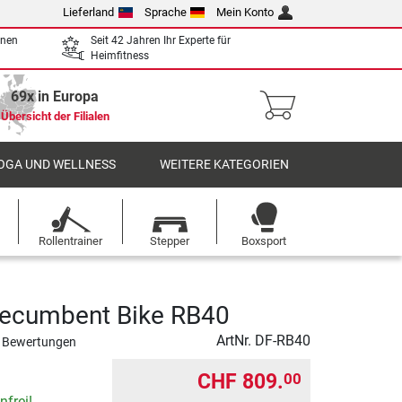
Lieferland
Sprache
Mein Konto
enen
Seit 42 Jahren Ihr Experte für
Heimfitness
69x in Europa
Übersicht der Filialen
OGA UND WELLNESS
WEITERE KATEGORIEN
Rollentrainer
Stepper
Boxsport
Recumbent Bike RB40
ArtNr.
DF-RB40
 Bewertungen
CHF 809.
00
frei!