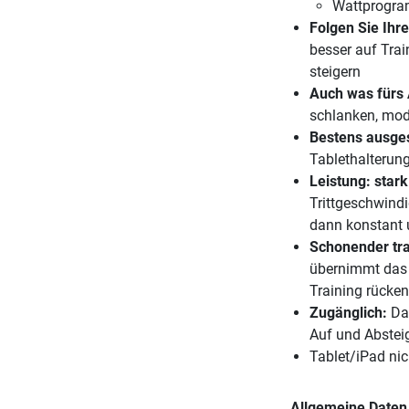
Wattprogr
Folgen Sie Ihr
besser auf Trai
steigern
Auch was fürs
schlanken, mod
Bestens ausges
Tablethalterung
Leistung: stark
Trittgeschwindi
dann konstant u
Schonender tra
übernimmt das R
Training rücke
Zugänglich:
Da
Auf und Absteig
Tablet/iPad ni
Allgemeine Daten