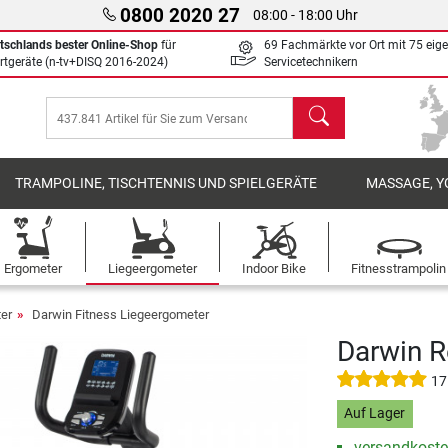
0800 2020 27
08:00 - 18:00 Uhr
tschlands bester Online-Shop
für
69 Fachmärkte vor Ort mit 75 eig
rtgeräte (n-tv+DISQ 2016-2024)
Servicetechnikern
Suchen
TRAMPOLINE, TISCHTENNIS UND SPIELGERÄTE
MASSAGE, Y
Ergometer
Liegeergometer
Indoor Bike
Fitnesstrampolin
er
Darwin Fitness Liegeergometer
Darwin 
17
Auf Lager
versandkosten