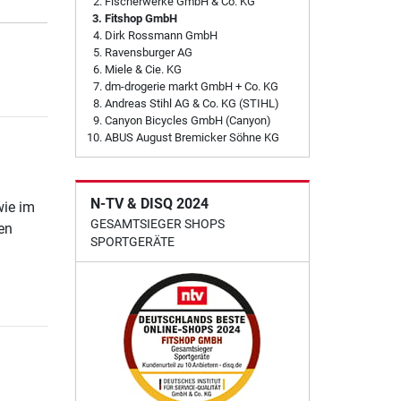
Fischerwerke GmbH & Co. KG
Fitshop GmbH
Dirk Rossmann GmbH
Ravensburger AG
Miele & Cie. KG
dm-drogerie markt GmbH + Co. KG
Andreas Stihl AG & Co. KG (STIHL)
Canyon Bicycles GmbH (Canyon)
ABUS August Bremicker Söhne KG
N-TV & DISQ 2024
wie im
GESAMTSIEGER SHOPS
en
SPORTGERÄTE