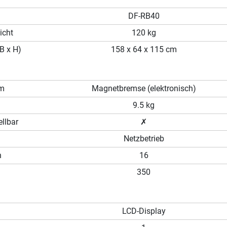
DF-RB40
icht
120 kg
B x H)
158 x 64 x 115 cm
em
Magnetbremse (elektronisch)
9.5 kg
llbar
✗
Netzbetrieb
n
16
350
LCD-Display