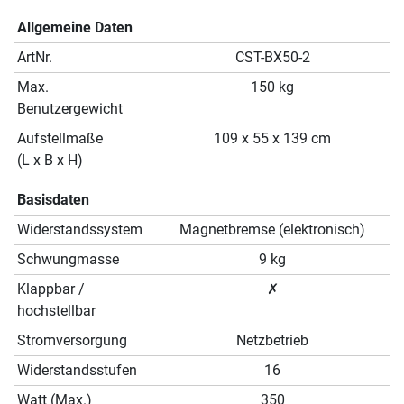
Allgemeine Daten
ArtNr.
CST-BX50-2
Max.
150 kg
Benutzergewicht
Aufstellmaße
109 x 55 x 139 cm
(L x B x H)
Basisdaten
Widerstandssystem
Magnetbremse (elektronisch)
Schwungmasse
9 kg
Klappbar /
✗
hochstellbar
Stromversorgung
Netzbetrieb
Widerstandsstufen
16
Watt (Max.)
350