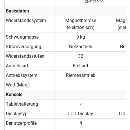
CHF 739.00
Basisdaten
Widerstandssystem
Magnetbremse
Magne
(elektronisch)
(elekt
Schwungmasse
9 kg
9
Stromversorgung
Netzbetrieb
Netz
Widerstandsstufen
32
Antriebsart
Freilauf
Antriebssystem
Riemenantrieb
Watt (Max.)
Konsole
Tablethalterung
✓
Displaytyp
LCD-Display
LCD-
Benutzerprofile
4