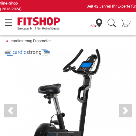
Seit 42 Jahren Ihr Experte für Heimfitness
69x
cardiostrong Ergometer
Previous
Next