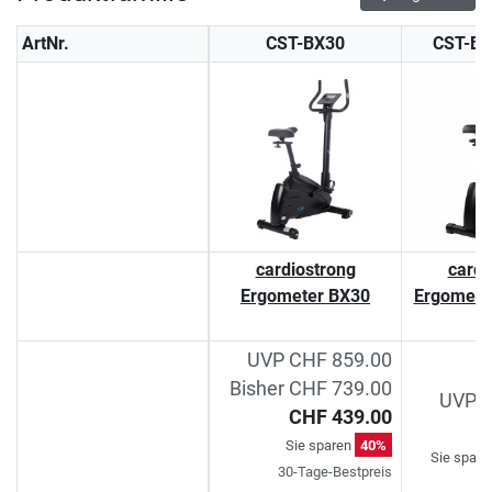
ArtNr.
CST-BX30
CST-B
cardiostrong
cardi
Ergometer BX30
Ergomete
UVP CHF 859.00
Bisher CHF 739.00
UVP C
CHF 439.00
C
Sie sparen
40%
Sie spar
30-Tage-Bestpreis