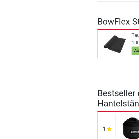
BowFlex S
Ta
100
Au
Bestseller
Hantelstän
1