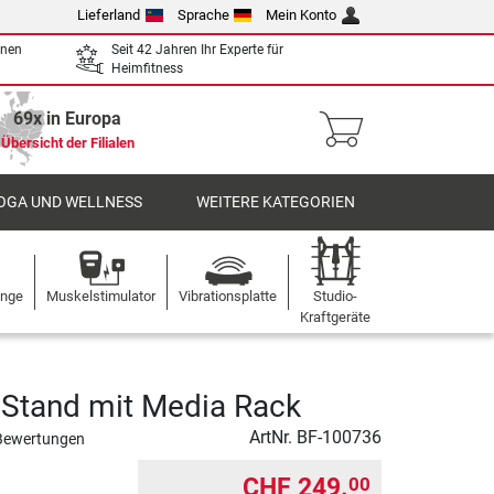
Lieferland
Sprache
Mein Konto
enen
Seit 42 Jahren Ihr Experte für
Heimfitness
69x in Europa
Übersicht der Filialen
OGA UND WELLNESS
WEITERE KATEGORIEN
ange
Muskelstimulator
Vibrationsplatte
Studio-
Kraftgeräte
Stand mit Media Rack
ArtNr.
BF-100736
Bewertungen
CHF 249.
00