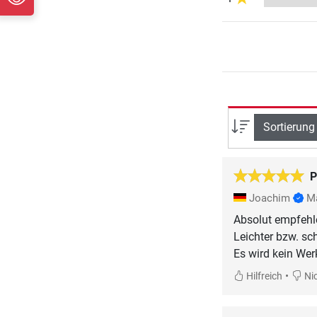
Sortierung
P
Joachim
M
Absolut empfehl
Leichter bzw. sc
•
Hilfreich
Nic