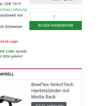
n: CHF 19.
00
nfreie Lieferung
Anzahl
kaufswert von
IN DEN WARENKORB
rch Schweizer
nd ab Lager
Std. 2 Min.
bestellt,
st 2026
geliefert.
MODELL
BowFlex SelectTech
Hantelständer mit
Media Rack