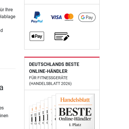
r Ihre
elablage
nd
DEUTSCHLANDS BESTE
ONLINE-HÄNDLER
FÜR FITNESSGERÄTE
(HANDELSBLATT 2026)
a
es
einen