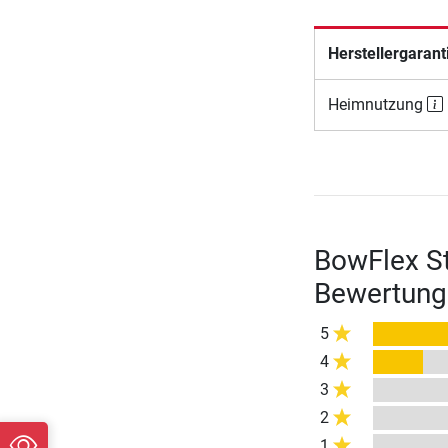
Herstellergarant
Heimnutzung
BowFlex St
Bewertung
5
4
3
2
1