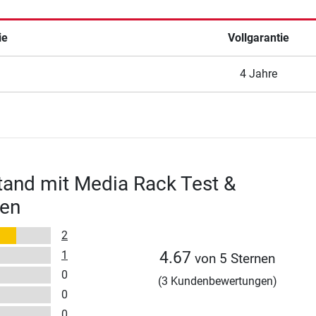
ie
Vollgarantie
4 Jahre
and mit Media Rack Test &
en
2
1
4.67
von 5 Sternen
0
(3 Kundenbewertungen)
0
0