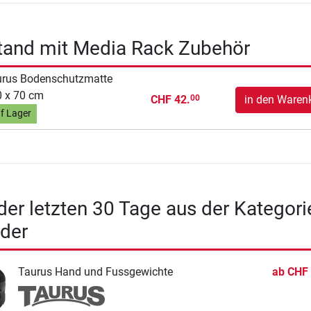
tand mit Media Rack Zubehör
urus Bodenschutzmatte
 x 70 cm
CHF 42.
in den Waren
00
f Lager
 der letzten 30 Tage aus der Kategori
der
Taurus Hand und Fussgewichte
ab
CHF 