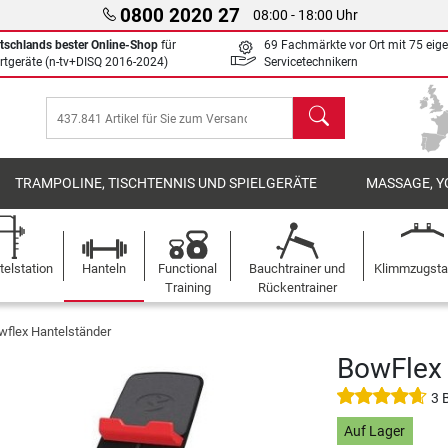
0800 2020 27
08:00 - 18:00 Uhr
tschlands bester Online-Shop
für
69 Fachmärkte vor Ort mit 75 eig
rtgeräte (n-tv+DISQ 2016-2024)
Servicetechnikern
Suchen
TRAMPOLINE, TISCHTENNIS UND SPIELGERÄTE
MASSAGE, Y
elstation
Hanteln
Functional
Bauchtrainer und
Klimmzugst
Training
Rückentrainer
wflex Hantelständer
BowFlex 
3 
Auf Lager