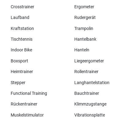
Crosstrainer
Ergometer
Laufband
Rudergerät
Kraftstation
Trampolin
Tischtennis
Hantelbank
Indoor Bike
Hanteln
Boxsport
Liegeergometer
Heimtrainer
Rollentrainer
Stepper
Langhantelstation
Functional Training
Bauchtrainer
Rückentrainer
Klimmzugstange
Muskelstimulator
Vibrationsplatte
Alle Marken