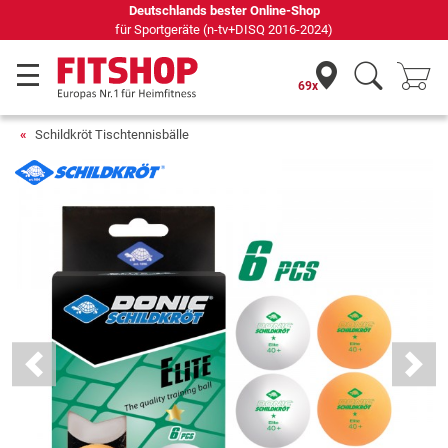
Deutschlands bester Online-Shop
für Sportgeräte (n-tv+DISQ 2016-2024)
69x
Schildkröt Tischtennisbälle
Previous
Next