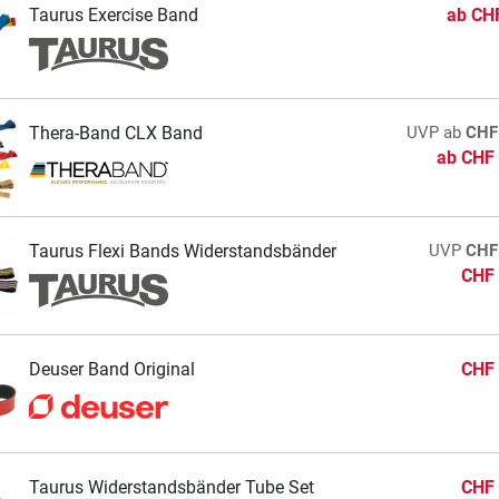
Taurus Exercise Band
ab
CHF
Thera-Band CLX Band
UVP
ab
CHF
ab
CHF 
Taurus Flexi Bands Widerstandsbänder
UVP
CHF
CHF 
Deuser Band Original
CHF 
Taurus Widerstandsbänder Tube Set
CHF 