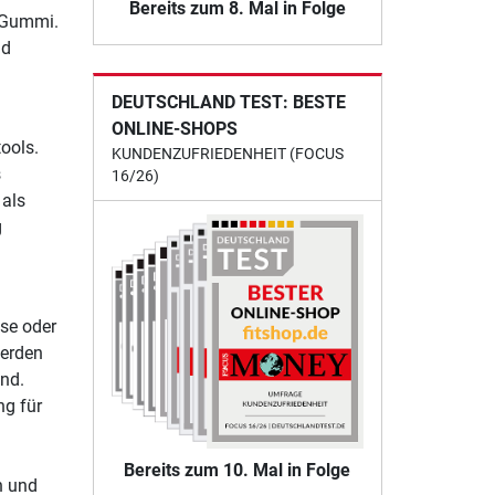
Bereits zum 8. Mal in Folge
 Gummi.
ad
DEUTSCHLAND TEST: BESTE
ONLINE-SHOPS
tools.
KUNDENZUFRIEDENHEIT (FOCUS
s
16/26)
 als
g
se oder
werden
ind.
ng für
Bereits zum 10. Mal in Folge
n und