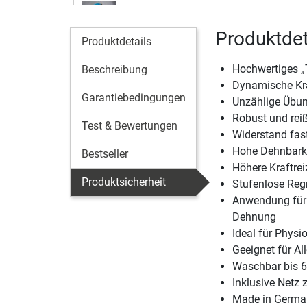
Produktdet
Produktdetails
Hochwertiges „
Beschreibung
Dynamische Kra
Garantiebedingungen
Unzählige Übun
Robust und reiß
Test & Bewertungen
Widerstand fast
Hohe Dehnbarke
Bestseller
Höhere Kraftrei
Produktsicherheit
Stufenlose Reg
Anwendung für K
Dehnung
Ideal für Physi
Geeignet für All
Waschbar bis 
Inklusive Netz
Made in Germa