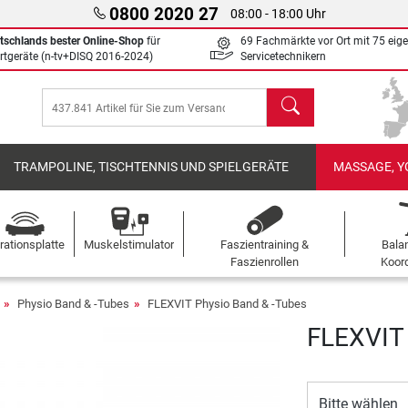
0800 2020 27
08:00 - 18:00 Uhr
tschlands bester Online-Shop
für
69 Fachmärkte vor Ort mit 75 eig
rtgeräte (n-tv+DISQ 2016-2024)
Servicetechnikern
Suchen
TRAMPOLINE, TISCHTENNIS UND SPIELGERÄTE
MASSAGE, Y
rationsplatte
Muskelstimulator
Faszientraining &
Bala
Faszienrollen
Koord
Physio Band & -Tubes
FLEXVIT Physio Band & -Tubes
FLEXVIT 
Bitte wählen