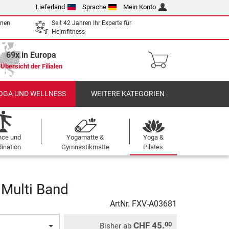
Lieferland
Sprache
Mein Konto
enen
Seit 42 Jahren Ihr Experte für
Heimfitness
69x in Europa
Übersicht der Filialen
OGA UND WELLNESS
WEITERE KATEGORIEN
nce und
Yogamatte &
Yoga &
ination
Gymnastikmatte
Pilates
Multi Band
ArtNr.
FXV-A03681
CHF 45.
00
Bisher ab