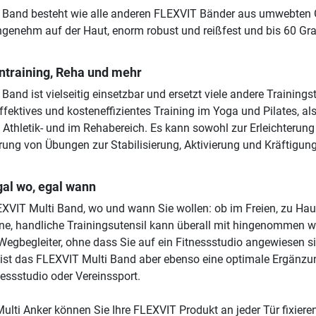
 Band besteht wie alle anderen FLEXVIT Bänder aus umwebten
ngenehm auf der Haut, enorm robust und reißfest und bis 60 Gr
ntraining, Reha und mehr
and ist vielseitig einsetzbar und ersetzt viele andere Trainings
ffektives und kosteneffizientes Training im Yoga und Pilates, al
 Athletik- und im Rehabereich. Es kann sowohl zur Erleichterung
erung von Übungen zur Stabilisierung, Aktivierung und Kräftigun
gal wo, egal wann
XVIT Multi Band, wo und wann Sie wollen: ob im Freien, zu Hau
ine, handliche Trainingsutensil kann überall mit hingenommen 
r Wegbegleiter, ohne dass Sie auf ein Fitnessstudio angewiesen s
 ist das FLEXVIT Multi Band aber ebenso eine optimale Ergänzu
nessstudio oder Vereinssport.
lti Anker können Sie Ihre FLEXVIT Produkt an jeder Tür fixiere