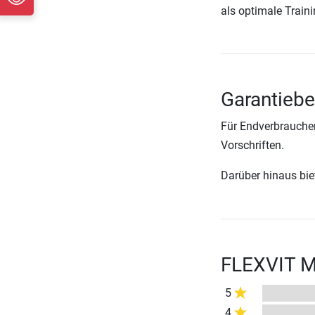
als optimale Train
Garantiebe
Für Endverbraucher
Vorschriften.
Darüber hinaus biete
FLEXVIT M
5
4