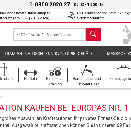
0800 2020 27
09:00 - 18:00 Uhr
tschlands bester Online-Shop
für
69 Fachmärkte vor Ort mit 75 eig
rtgeräte (n-tv+DISQ 2016-2024)
Servicetechnikern
Suchen
TRAMPOLINE, TISCHTENNIS UND SPIELGERÄTE
MASSAGE, Y
elstation
Hanteln
Functional
Bauchtrainer und
Klimmzugst
Training
Rückentrainer
ion
ATION KAUFEN BEI EUROPAS NR. 1
r großen Auswahl an Kraftstationen Ihr privates Fitness-Studio 
enfrei. Ausgewählte Kraftstationen können Sie in unseren 69 Fac