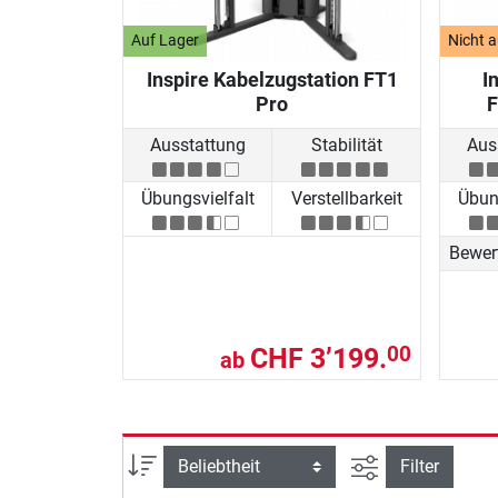
Auf Lager
Nicht a
Inspire Kabelzugstation FT1
I
Pro
F
Ausstattung
Stabilität
Aus
Übungsvielfalt
Verstellbarkeit
Übung
Bewer
CHF 3’199.
00
ab
Ansicht filtern
Sortierung
Filter