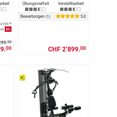
arkeit
Übungsvielfalt
Verstellbarkeit
Bewertungen
5,0
(1)
4’299.
00
aren
6%
00
299.
9.
CHF 2’899.
00
00