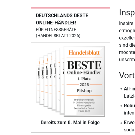
Insp
DEUTSCHLANDS BESTE
ONLINE-HÄNDLER
Inspire
FÜR FITNESSGERÄTE
ermögli
(HANDELSBLATT 2026)
exzelle
sind di
möchten
unserm
Vort
All-
Latzi
Robu
inten
Erwei
Bereits zum 8. Mal in Folge
sodas