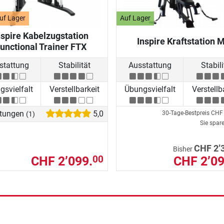
uf Lager
Auf Lager
nspire Kabelzugstation
Inspire Kraftstation 
unctional Trainer FTX
stattung
Stabilität
Ausstattung
Stabili
svielfalt
Verstellbarkeit
Übungsvielfalt
Verstellb
tungen
5,0
30-Tage-Bestpreis
CHF 
(1)
Sie spar
CHF 2’
Bisher
CHF 2’099.
CHF 2’09
00