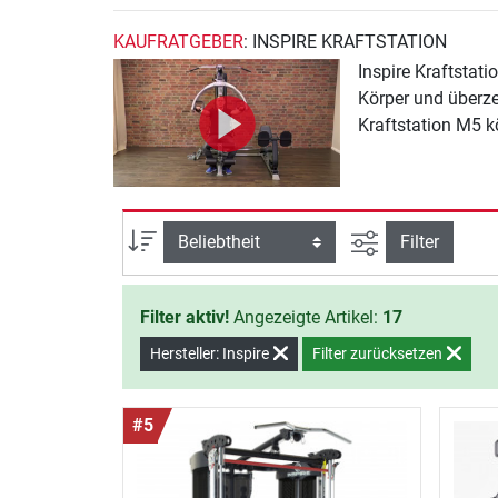
KAUFRATGEBER
: INSPIRE KRAFTSTATION
Inspire Kraftstat
Körper und überze
Kraftstation M5 k
Ansicht filtern
Sortierung
Filter
Filter aktiv!
Angezeigte Artikel:
17
Hersteller: Inspire
Filter zurücksetzen
#5