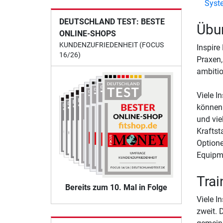
Syst
DEUTSCHLAND TEST: BESTE
Übu
ONLINE-SHOPS
KUNDENZUFRIEDENHEIT (FOCUS
Inspire
16/26)
Praxen,
ambitio
Viele I
können.
und vie
Kraftst
Optione
Equipme
Trai
Bereits zum 10. Mal in Folge
Viele I
zweit. 