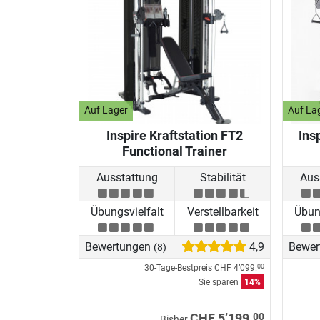
Auf Lager
Auf La
Inspire Kraftstation FT2
Ins
Functional Trainer
Ausstattung
Stabilität
Aus
Übungsvielfalt
Verstellbarkeit
Übung
Bewertungen
4,9
Bewer
(8)
30-Tage-Bestpreis
CHF 4’099.
00
Sie sparen
14%
00
CHF 5’199.
Bisher