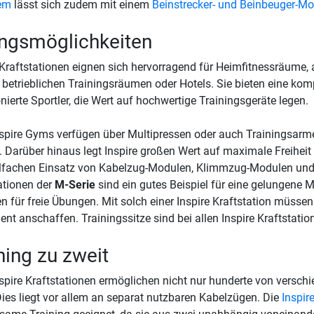
em
lässt sich zudem mit einem
Beinstrecker- und Beinbeuger-Mo
ngsmöglichkeiten
 Kraftstationen eignen sich hervorragend für Heimfitnessräume, 
 betrieblichen Trainingsräumen oder Hotels. Sie bieten eine ko
nierte Sportler, die Wert auf hochwertige Trainingsgeräte legen.
nspire Gyms verfügen über Multipressen oder auch Trainingsarm
 Darüber hinaus legt Inspire großen Wert auf maximale Freiheit 
lfachen Einsatz von Kabelzug-Modulen, Klimmzug-Modulen und 
ationen der
M-Serie
sind ein gutes Beispiel für eine gelungene
n für freie Übungen. Mit solch einer Inspire Kraftstation müssen
nt anschaffen. Trainingssitze sind bei allen Inspire Kraftstatione
ning zu zweit
nspire Kraftstationen ermöglichen nicht nur hunderte von versc
Dies liegt vor allem an separat nutzbaren Kabelzügen. Die
Inspir