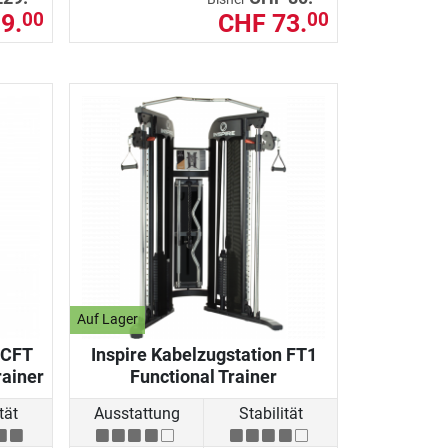
9.
CHF 73.
00
00
Auf Lager
 CFT
Inspire Kabelzugstation FT1
rainer
Functional Trainer
tät
Ausstattung
Stabilität