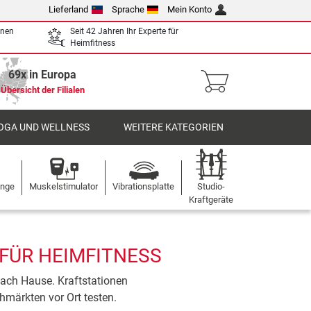
Lieferland
Sprache
Mein Konto
enen
Seit 42 Jahren Ihr Experte für
Heimfitness
69x in Europa
Übersicht der Filialen
OGA UND WELLNESS
WEITERE KATEGORIEN
ange
Muskelstimulator
Vibrationsplatte
Studio-
Kraftgeräte
 FÜR HEIMFITNESS
nach Hause. Kraftstationen
hmärkten vor Ort testen.