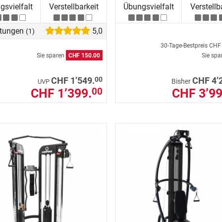
svielfalt
Verstellbarkeit
Übungsvielfalt
Verstellb
tungen
5,0
(1)
30-Tage-Bestpreis
CHF 
Sie sparen
CHF 150.00
Sie sp
00
CHF 1’549.
CHF 4’
Bisher
UVP
CHF 1’399.
CHF 3’99
00