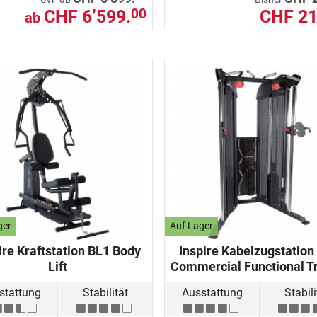
CHF 6’599.
CHF 21
00
ab
ger
Auf Lager
ire Kraftstation BL1 Body
Inspire Kabelzugstation
Lift
Commercial Functional T
stattung
Stabilität
Ausstattung
Stabili