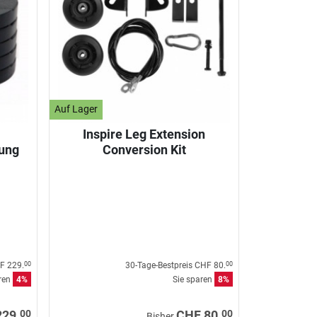
Auf Lager
Inspire Leg Extension
ung
Conversion Kit
F 229.
30-Tage-Bestpreis
CHF 80.
00
00
aren
4%
Sie sparen
8%
00
00
229.
CHF 80.
Bisher