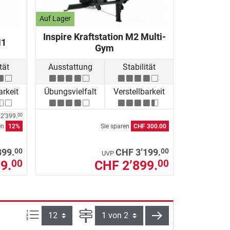
Auf Lager
Inspire Kraftstation M2 Multi-
M1
Gym
tät
Ausstattung
Stabilität
arkeit
Übungsvielfalt
Verstellbarkeit
2’399.
00
en
12%
Sie sparen
CHF 300.00
00
00
399.
CHF 3’199.
UVP
9.
CHF 2’899.
00
00
Artikel pro Seite:
Seite
weiter