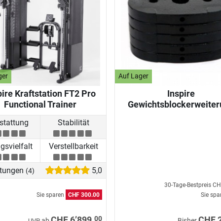
ger
Auf Lager
pire Kraftstation FT2 Pro
Inspire
Functional Trainer
Gewichtsblockerweiter
stattung
Stabilität
svielfalt
Verstellbarkeit
tungen
5,0
(4)
30-Tage-Bestpreis
CH
Sie sparen
CHF 300.00
Sie sp
00
CHF 6’899.
CHF 
ab
Bisher
UVP