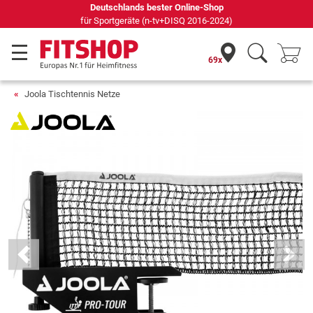
Deutschlands bester Online-Shop
für Sportgeräte (n-tv+DISQ 2016-2024)
69x
Joola Tischtennis Netze
Previous
Next