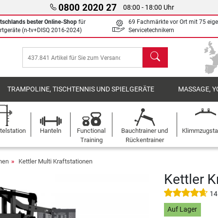
0800 2020 27
08:00 - 18:00 Uhr
tschlands bester Online-Shop
für
69 Fachmärkte vor Ort mit 75 eig
rtgeräte (n-tv+DISQ 2016-2024)
Servicetechnikern
Suchen
TRAMPOLINE, TISCHTENNIS UND SPIELGERÄTE
MASSAGE, Y
elstation
Hanteln
Functional
Bauchtrainer und
Klimmzugst
Training
Rückentrainer
onen
Kettler Multi Kraftstationen
Kettler K
14
Auf Lager