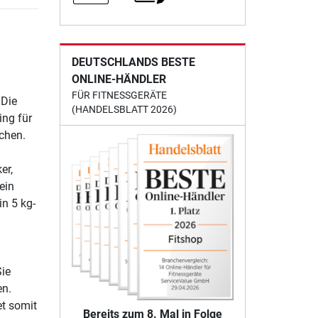
DEUTSCHLANDS BESTE
ONLINE-HÄNDLER
FÜR FITNESSGERÄTE
 Die
(HANDELSBLATT 2026)
ing für
ichen.
er,
ein
n 5 kg-
Sie
en.
et somit
Bereits zum 8. Mal in Folge