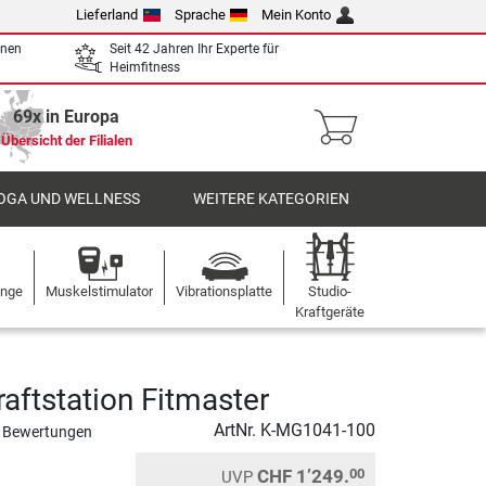
Lieferland
Sprache
Mein Konto
enen
Seit 42 Jahren Ihr Experte für
Heimfitness
69x in Europa
Übersicht der Filialen
OGA UND WELLNESS
WEITERE KATEGORIEN
ange
Muskelstimulator
Vibrationsplatte
Studio-
Kraftgeräte
raftstation Fitmaster
ArtNr.
K-MG1041-100
 Bewertungen
CHF 1’249.
00
UVP