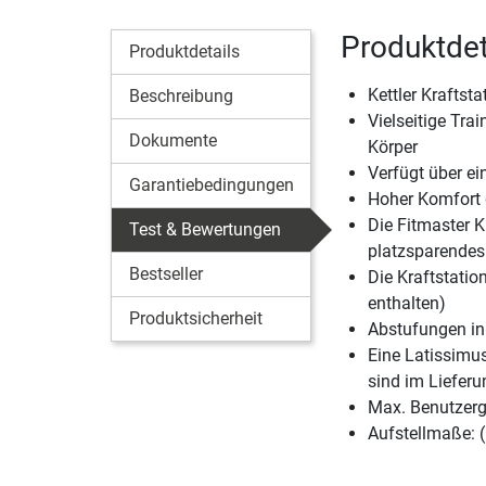
Produktdeta
Produktdetails
Kettler Kraftst
Beschreibung
Vielseitige Tra
Dokumente
Körper
Verfügt über ein
Garantiebedingungen
Hoher Komfort d
Die Fitmaster K
Test & Bewertungen
platzsparendes
Bestseller
Die Kraftstati
enthalten)
Produktsicherheit
Abstufungen in
Eine Latissimu
sind im Liefer
Max. Benutzerg
Aufstellmaße: 