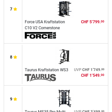
7
Force USA Kraftstation
CHF 5’799.
00
C10 V2 Cornerstone
8
00
Taurus Kraftstation WS3
UVP
CHF 1’749.
CHF 1’549.
00
9
00
Taurus MS35 Pro Multi
UVP
CHF 3’499.