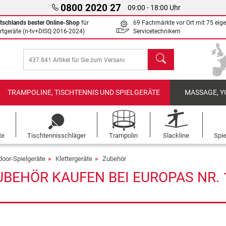
0800 2020 27
09:00 - 18:00 Uhr
tschlands bester Online-Shop
für
69 Fachmärkte vor Ort mit 75 eig
rtgeräte (n-tv+DISQ 2016-2024)
Servicetechnikern
Suchen
TRAMPOLINE, TISCHTENNIS UND SPIELGERÄTE
MASSAGE, Y
te
Tischtennisschläger
Trampolin
Slackline
Spi
door-Spielgeräte
Klettergeräte
Zubehör
BEHÖR KAUFEN BEI EUROPAS NR. 