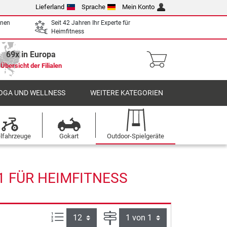
Lieferland
Sprache
Mein Konto
enen
Seit 42 Jahren Ihr Experte für
Heimfitness
69x in Europa
Übersicht der Filialen
OGA UND WELLNESS
WEITERE KATEGORIEN
elfahrzeuge
Gokart
Outdoor-Spielgeräte
1 FÜR HEIMFITNESS
Artikel pro Seite:
Seite