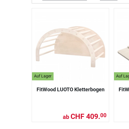
Auf Lager
Auf La
FitWood LUOTO Kletterbogen
Fit
CHF 409.
00
ab