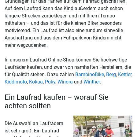
Grundlagen für das Fahren auf dem Fahrrad geschaffen.
Auf dem Laufrad kann das Kind außerdem auch schon
längere Strecken zurücklegen und mit Ihrem Tempo
mithalten – und das ist für die kleinen Biker besonders
motivierend. Ein Laufrad ist also eine rundum sinnvolle
Anschaffung und aus dem Fuhrpark von Kindern nicht
mehr wegzudenken.
In unserem Laufrad Online-Shop können Sie hochwertige
Laufräder kaufen, und zwar von namhaften Herstellern, die
für Qualität stehen. Dazu zählen
BambinoBike
,
Berg
,
Kettler
,
Kiddimoto
,
Kokua
,
Puky
,
Winora
und
Winther
.
Ein Laufrad kaufen – worauf Sie
achten sollten
Die Auswahl an Laufrädern
ist sehr groß. Ein Laufrad