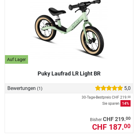
Auf Lager
Puky Laufrad LR Light BR
Bewertungen
5,0
(1)
30-Tage-Bestpreis
CHF 219.
00
Sie sparen
14%
00
CHF 219.
Bisher
CHF 187.
00