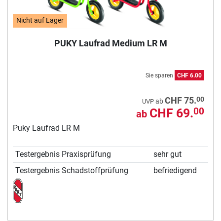
Nicht auf Lager
PUKY Laufrad Medium LR M
Sie sparen
CHF 6.00
00
CHF 75.
ab
UVP
CHF 69.
00
ab
Puky Laufrad LR M
Testergebnis Praxisprüfung
sehr gut
Testergebnis Schadstoffprüfung
befriedigend