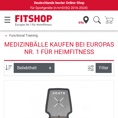
Deutschlands bester Online-Shop
für Sportgeräte (n-tv+DISQ 2016-2024)
69x
Functional Training
MEDIZINBÄLLE KAUFEN BEI EUROPAS
NR. 1 FÜR HEIMFITNESS
Ansicht filte
Sortierung
Filter