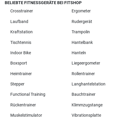
BELIEBTE FITNESSGERÄTE BEI FITSHOP
Crosstrainer
Ergometer
Laufband
Rudergerät
Kraftstation
Trampolin
Tischtennis
Hantelbank
Indoor Bike
Hanteln
Boxsport
Liegeergometer
Heimtrainer
Rollentrainer
Stepper
Langhantelstation
Functional Training
Bauchtrainer
Rückentrainer
Klimmzugstange
Muskelstimulator
Vibrationsplatte
Alle Marken