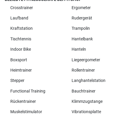
Crosstrainer
Ergometer
Laufband
Rudergerät
Kraftstation
Trampolin
Tischtennis
Hantelbank
Indoor Bike
Hanteln
Boxsport
Liegeergometer
Heimtrainer
Rollentrainer
Stepper
Langhantelstation
Functional Training
Bauchtrainer
Rückentrainer
Klimmzugstange
Muskelstimulator
Vibrationsplatte
Alle Marken