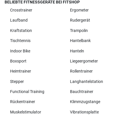
BELIEBTE FITNESSGERÄTE BEI FITSHOP
Crosstrainer
Ergometer
Laufband
Rudergerät
Kraftstation
Trampolin
Tischtennis
Hantelbank
Indoor Bike
Hanteln
Boxsport
Liegeergometer
Heimtrainer
Rollentrainer
Stepper
Langhantelstation
Functional Training
Bauchtrainer
Rückentrainer
Klimmzugstange
Muskelstimulator
Vibrationsplatte
Alle Marken