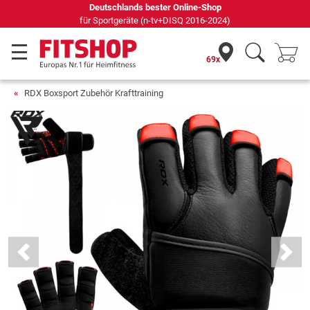
Deutschlands bester Online-Shop
für Sportgeräte (n-tv+DISQ 2016-2024)
69x
RDX Boxsport Zubehör Krafttraining
Previous
Next