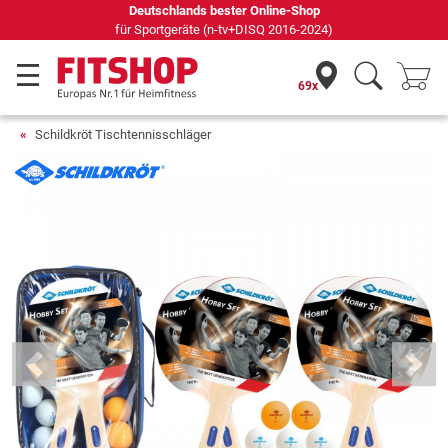
Deutschlands bester Online-Shop
für Sportgeräte (n-tv+DISQ 2016-2024)
69x
Schildkröt Tischtennisschläger
Previous
Next