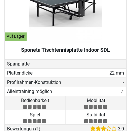
Auf Lager
Sponeta Tischtennisplatte Indoor SDL
Spanplatte
Plattendicke
22 mm
Profilrahmen-Konstruktion
-
Alleintraining möglich
✓
Bedienbarkeit
Mobilität
Spiel
Stabilität
Bewertungen
3,0
(1)