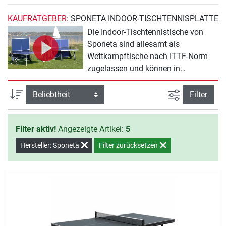
KAUFRATGEBER
: SPONETA INDOOR-TISCHTENNISPLATTE
Die Indoor-Tischtennistische von
Sponeta sind allesamt als
Wettkampftische nach ITTF-Norm
zugelassen und können in
nationalen und internationalen
Wettkämpfen bespielt werden. Die
Ansicht filte
Sortierung
Filter
dicken Spielflächen stehen für hohe
Spiel- und Ballabsprungqualität. Der
Filter aktiv!
Angezeigte Artikel:
5
Ballsprung ist besonders für Vereins-
und Wettkampfspieler sehr wichtig
Hersteller: Sponeta
Filter zurücksetzen
und das ausschlaggebende
Qualitätsmerkmal.