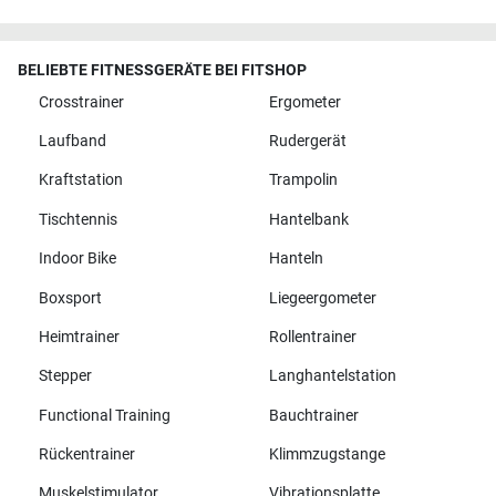
BELIEBTE FITNESSGERÄTE BEI FITSHOP
Crosstrainer
Ergometer
Laufband
Rudergerät
Kraftstation
Trampolin
Tischtennis
Hantelbank
Indoor Bike
Hanteln
Boxsport
Liegeergometer
Heimtrainer
Rollentrainer
Stepper
Langhantelstation
Functional Training
Bauchtrainer
Rückentrainer
Klimmzugstange
Muskelstimulator
Vibrationsplatte