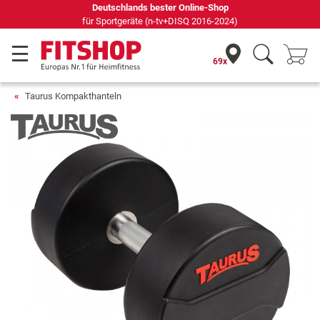
Deutschlands bester Online-Shop
für Sportgeräte (n-tv+DISQ 2016-2024)
69x
Taurus Kompakthanteln