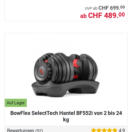
00
CHF 699.
ab
UVP
CHF 489.
00
ab
Auf Lager
BowFlex SelectTech Hantel BF552i von 2 bis 24
kg
Bewertungen
4,9
(52)