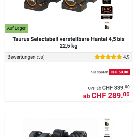
Auf Lager
Taurus Selectabell verstellbare Hantel 4,5 bis
22,5 kg
Bewertungen
4,9
(38)
Sie sparen
CHF 50.00
00
CHF 339.
ab
UVP
CHF 289.
00
ab