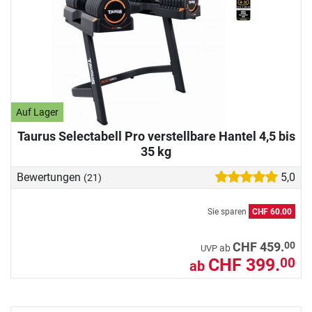
Auf Lager
Taurus Selectabell Pro verstellbare Hantel 4,5 bis
35 kg
Bewertungen
5,0
(21)
Sie sparen
CHF 60.00
00
CHF 459.
ab
UVP
CHF 399.
00
ab