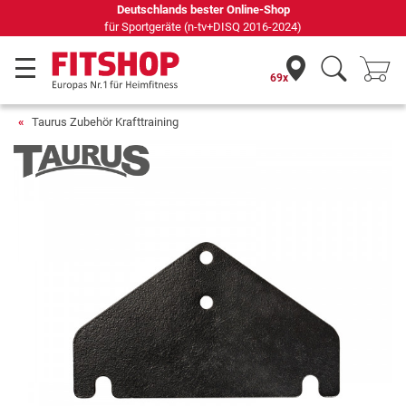
Deutschlands bester Online-Shop
für Sportgeräte (n-tv+DISQ 2016-2024)
69x
Taurus Zubehör Krafttraining