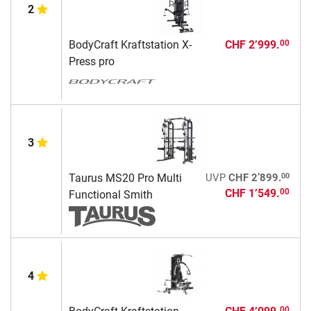
2
BodyCraft Kraftstation X-
CHF 2’999.
00
Press pro
3
00
Taurus MS20 Pro Multi
UVP
CHF 2’899.
CHF 1’549.
00
Functional Smith
4
00