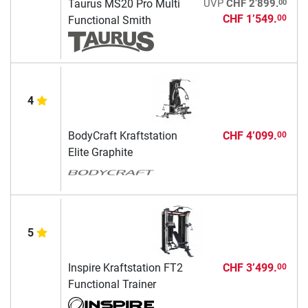
00
Taurus MS20 Pro Multi
UVP
CHF 2’899.
CHF 1’549.
00
Functional Smith
4
BodyCraft Kraftstation
CHF 4’099.
00
Elite Graphite
5
Inspire Kraftstation FT2
CHF 3’499.
00
Functional Trainer