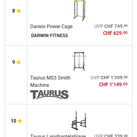
8
00
Darwin Power Cage
UVP
CHF 749.
CHF 629.
00
9
00
Taurus MS3 Smith
UVP
CHF 1’399.
CHF 1’149.
00
Machine
10
00
Taurus Langhantelablage
UVP
CHF 339.