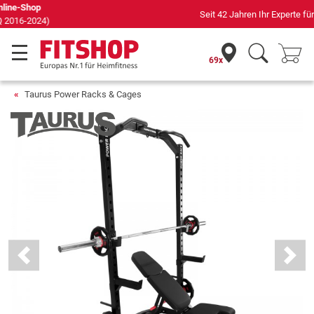
Seit 42 Jahren Ihr Experte für Heimfitness
69x
Taurus Power Racks & Cages
Previous
Next