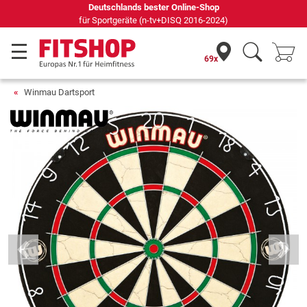
Deutschlands bester Online-Shop
für Sportgeräte (n-tv+DISQ 2016-2024)
69x
Winmau Dartsport
Previous
Next