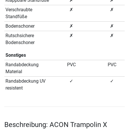
Klappbare Standfüße
✗
✗
Verschraubte
✗
✗
Standfüße
Bodenschoner
✗
✗
Rutschsichere
✗
✗
Bodenschoner
Sonstiges
Randabdeckung
PVC
PVC
Material
Randabdeckung UV
✓
✓
resistent
Beschreibung: ACON Trampolin X