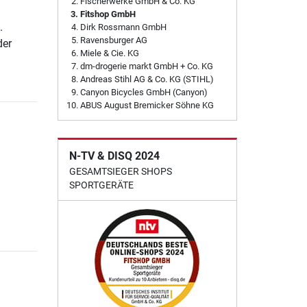
Fischerwerke GmbH & Co. KG
Fitshop GmbH
.
Dirk Rossmann GmbH
Ravensburger AG
der
Miele & Cie. KG
dm-drogerie markt GmbH + Co. KG
Andreas Stihl AG & Co. KG (STIHL)
Canyon Bicycles GmbH (Canyon)
ABUS August Bremicker Söhne KG
N-TV & DISQ 2024
GESAMTSIEGER SHOPS
SPORTGERÄTE