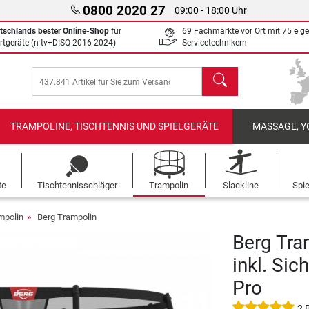
0800 2020 27
09:00 - 18:00 Uhr
tschlands bester Online-Shop
für
69 Fachmärkte vor Ort mit 75 eig
rtgeräte (n-tv+DISQ 2016-2024)
Servicetechnikern
Suchen
TRAMPOLINE, TISCHTENNIS UND SPIELGERÄTE
MASSAGE, Y
te
Tischtennisschläger
Trampolin
Slackline
Spi
mpolin
Berg Trampolin
Berg Tra
inkl. Sic
Pro
2 