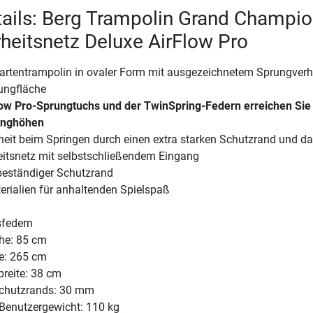
ails: Berg Trampolin Grand Champi
erheitsnetz Deluxe AirFlow Pro
Gartentrampolin in ovaler Form mit ausgezeichnetem Sprungverh
ungfläche
ow Pro-Sprungtuchs und der TwinSpring-Federn erreichen Sie
unghöhen
heit beim Springen durch einen extra starken Schutzrand und d
eitsnetz mit selbstschließendem Eingang
beständiger Schutzrand
erialien für anhaltenden Spielspaß
sfedern
he: 85 cm
: 265 cm
reite: 38 cm
Schutzrands: 30 mm
Benutzergewicht: 110 kg