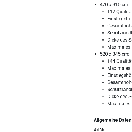
470 x 310 cm:
112 Qualitä
Einstiegshö
Gesamthöhe
Schutzrandb
Dicke des 
Maximales 
520 x 345 cm:
144 Qualitä
Maximales 
Einstiegshö
Gesamthöhe
Schutzrandb
Dicke des 
Maximales 
Allgemeine Daten
ArtNr.