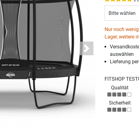
Bitte wählen
Nur noch wenige
Lager, weitere i
Versandkosten
Next
auswählen
Lieferung pe
FITSHOP TEST
Qualität
Sicherheit