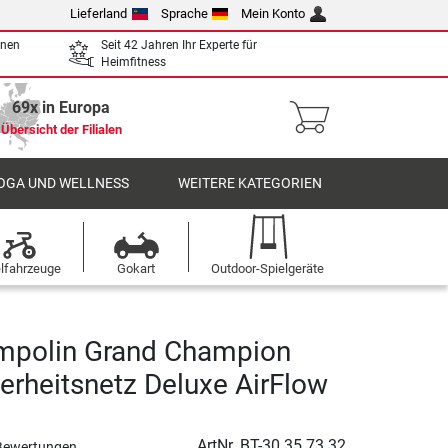
Lieferland
Sprache
Mein Konto
enen
Seit 42 Jahren Ihr Experte für
Heimfitness
69x in Europa
Übersicht der Filialen
OGA UND WELLNESS
WEITERE KATEGORIEN
elfahrzeuge
Gokart
Outdoor-Spielgeräte
mpolin Grand Champion
herheitsnetz Deluxe AirFlow
ArtNr.
BT-30.35.73.32
Bewertungen