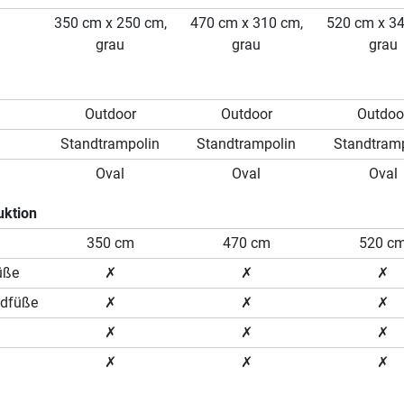
350 cm x 250 cm,
470 cm x 310 cm,
520 cm x 3
grau
grau
grau
Outdoor
Outdoor
Outdoo
Standtrampolin
Standtrampolin
Standtram
Oval
Oval
Oval
uktion
350 cm
470 cm
520 c
üße
✗
✗
✗
ndfüße
✗
✗
✗
✗
✗
✗
✗
✗
✗