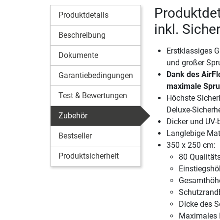
Produktdet
Produktdetails
inkl. Sich
Beschreibung
Erstklassiges 
Dokumente
und großer Spr
Dank des AirFl
Garantiebedingungen
maximale Spr
Test & Bewertungen
Höchste Sicher
Deluxe-Sicherh
Zubehör
Dicker und UV-
Langlebige Mat
Bestseller
350 x 250 cm:
Produktsicherheit
80 Qualität
Einstiegshö
Gesamthöhe
Schutzrandb
Dicke des 
Maximales 