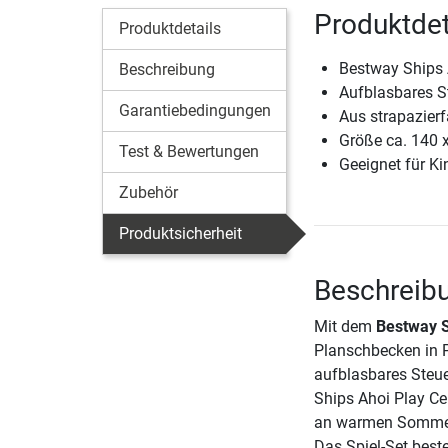
Produktdet
Produktdetails
Bestway Ships 
Beschreibung
Aufblasbares St
Garantiebedingungen
Aus strapazier
Größe ca. 140 
Test & Bewertungen
Geeignet für Ki
Zubehör
Produktsicherheit
Beschreibu
Mit dem
Bestway S
Planschbecken in Pi
aufblasbares Steue
Ships Ahoi Play Ce
an warmen Sommer
Das Spiel-Set best