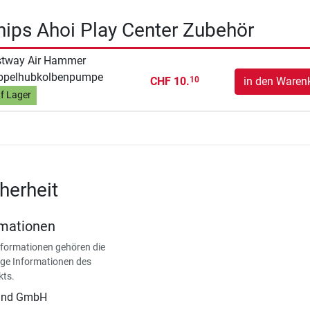
ips Ahoi Play Center Zubehör
stway Air Hammer
ppelhubkolbenpumpe
CHF 10.
in den Waren
10
f Lager
herheit
rmationen
nformationen gehören die
ge Informationen des
kts.
land GmbH