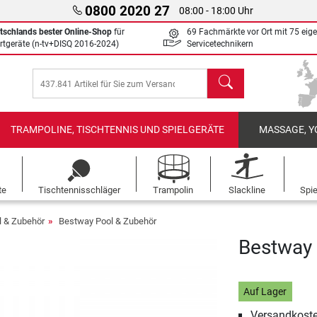
0800 2020 27
08:00 - 18:00 Uhr
tschlands bester Online-Shop
für
69 Fachmärkte vor Ort mit 75 eig
rtgeräte (n-tv+DISQ 2016-2024)
Servicetechnikern
Suchen
TRAMPOLINE, TISCHTENNIS UND SPIELGERÄTE
MASSAGE, Y
te
Tischtennisschläger
Trampolin
Slackline
Spi
l & Zubehör
Bestway Pool & Zubehör
Bestway 
Auf Lager
Versandkoste