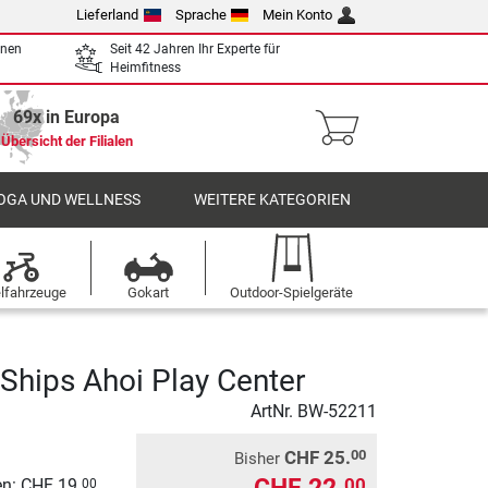
Lieferland
Sprache
Mein Konto
enen
Seit 42 Jahren Ihr Experte für
Heimfitness
69x in Europa
Übersicht der Filialen
OGA UND WELLNESS
WEITERE KATEGORIEN
elfahrzeuge
Gokart
Outdoor-Spielgeräte
Ships Ahoi Play Center
ArtNr.
BW-52211
CHF 25.
00
Bisher
00
n: CHF 19.
00