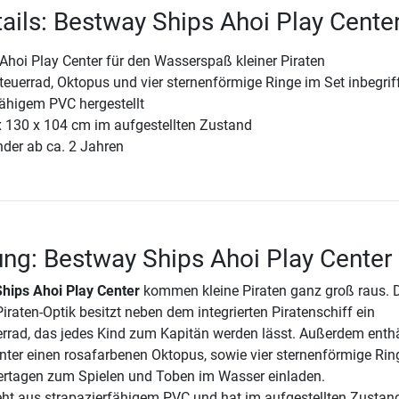
ails: Bestway Ships Ahoi Play Cente
Ahoi Play Center für den Wasserspaß kleiner Piraten
euerrad, Oktopus und vier sternenförmige Ringe im Set inbegrif
fähigem PVC hergestellt
x 130 x 104 cm im aufgestellten Zustand
nder ab ca. 2 Jahren
ng: Bestway Ships Ahoi Play Center
hips Ahoi Play Center
kommen kleine Piraten ganz groß raus. 
raten-Optik besitzt neben dem integrierten Piratenschiff ein
rrad, das jedes Kind zum Kapitän werden lässt. Außerdem enthä
nter einen rosafarbenen Oktopus, sowie vier sternenförmige Ring
tagen zum Spielen und Toben im Wasser einladen.
eht aus strapazierfähigem PVC und hat im aufgestellten Zustan