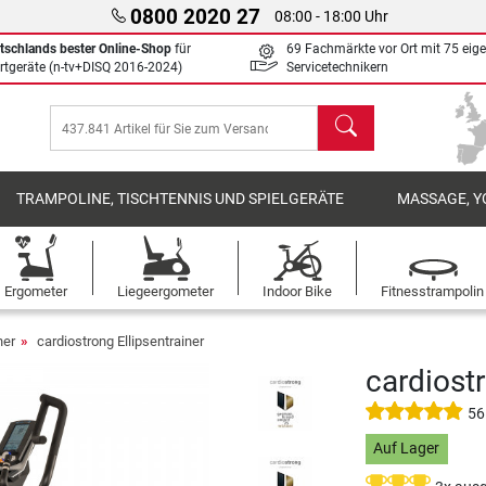
0800 2020 27
08:00 - 18:00 Uhr
tschlands bester Online-Shop
für
69 Fachmärkte vor Ort mit 75 eig
rtgeräte (n-tv+DISQ 2016-2024)
Servicetechnikern
Suchen
TRAMPOLINE, TISCHTENNIS UND SPIELGERÄTE
MASSAGE, Y
Ergometer
Liegeergometer
Indoor Bike
Fitnesstrampolin
ner
cardiostrong Ellipsentrainer
cardiost
56
Auf Lager