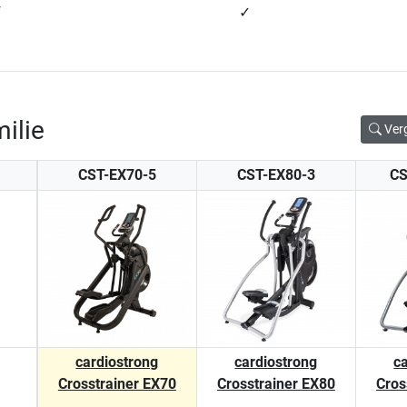
f
✓
ilie
Ver
CST-EX70-5
CST-EX80-3
CS
cardiostrong
cardiostrong
c
Crosstrainer EX70
Crosstrainer EX80
Cros