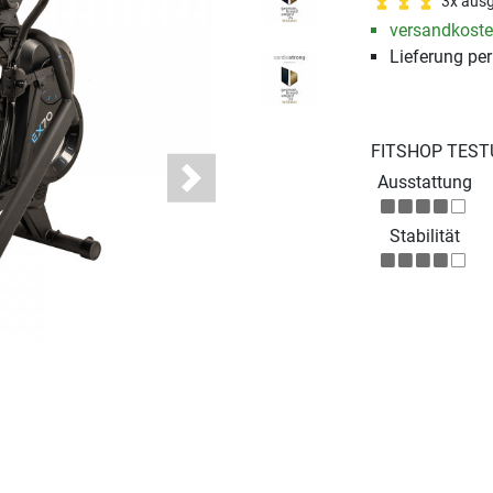
3x ausg
versandkosten
Lieferung pe
FITSHOP TEST
Ausstattung
Next
Stabilität