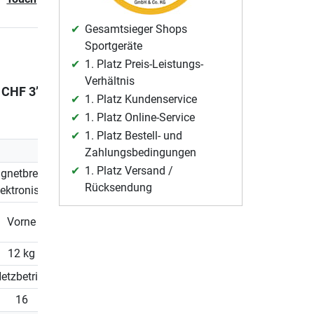
Gesamtsieger Shops
Bisher
Sportgeräte
CHF 3’899.00
1. Platz Preis-Leistungs-
CHF 2’799.00
Verhältnis
CHF 3’299.00
CHF 4’099.
Sie sparen
28%
1. Platz Kundenservice
30-Tage-Bestpreis
1. Platz Online-Service
CHF 3’899.00
1. Platz Bestell- und
Zahlungsbedingungen
1. Platz Versand /
gnetbremse
Magnetbremse
Magnetbremse
Rücksendung
lektronisch)
(elektronisch)
(elektronisch)
Vorne
Vorne
Vorne
12 kg
12 kg
12 kg
etzbetrieb
Netzbetrieb
Netzbetrieb
16
16
16