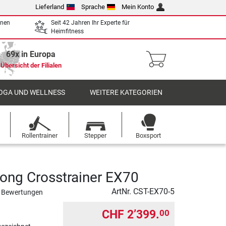
Lieferland
Sprache
Mein Konto
enen
Seit 42 Jahren Ihr Experte für
Heimfitness
69x in Europa
Übersicht der Filialen
OGA UND WELLNESS
WEITERE KATEGORIEN
Rollentrainer
Stepper
Boxsport
rong Crosstrainer EX70
ArtNr.
CST-EX70-5
 Bewertungen
CHF 2’399.
00