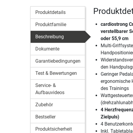
Produktdet
Produktdetails
cardiostrong C
Produktfamilie
verstellbarer S
Beschreibung
oder 55,9 cm
Multi-Griffsyst
Dokumente
Handpositionie
Widerstandsver
Garantiebedingungen
den Handpulsgr
Test & Bewertungen
Geringer Pedala
ergonomische 
Service- &
des Trainings
Aufbauvideos
Wattgesteuert
(drehzahlunabhä
Zubehör
4 Herzfrequen
Bestseller
Zielpuls)
4 Benutzerkont
Produktsicherheit
Inkl. Tabletabl