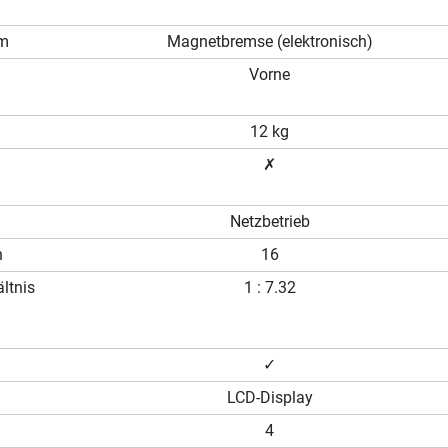
em
Magnetbremse (elektronisch)
Vorne
12 kg
✗
Netzbetrieb
n
16
ltnis
1 : 7.32
✓
LCD-Display
4