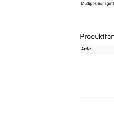
Multipositionsgrif
Produktfam
ArtNr.