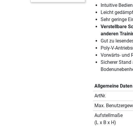
Intuitive Bedie
Leicht gedämpf
Sehr geringe E
Verstellbare S
anderen Traini
Gut zu lesendes
Poly-V-Antriebs
Vorwärts- und 
Sicherer Stand
Bodenunebenhe
Allgemeine Daten
ArtNr.
Max. Benutzergew
Aufstellmaße
(L x B x H)