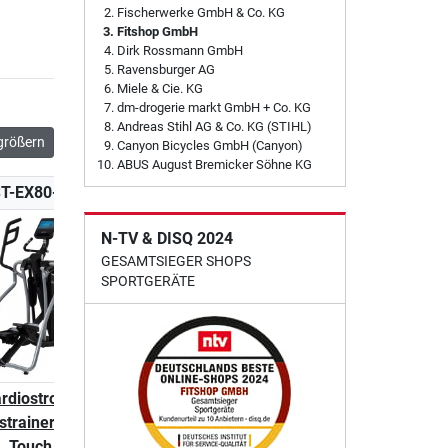
Fischerwerke GmbH & Co. KG
Fitshop GmbH
Dirk Rossmann GmbH
Ravensburger AG
Miele & Cie. KG
dm-drogerie markt GmbH + Co. KG
Andreas Stihl AG & Co. KG (STIHL)
größern
Canyon Bicycles GmbH (Canyon)
ABUS August Bremicker Söhne KG
T-EX80-T-3
CST-EX90-PLUS
CST-EX90-PLUS-T
N-TV & DISQ 2024
GESAMTSIEGER SHOPS
SPORTGERÄTE
ardiostrong
cardiostrong
cardiostrong
strainer EX80
Crosstrainer EX90
Crosstrainer EX90
Touch
PLUS
Touch