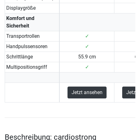
Displaygröße
Komfort und
Sicherheit
Transportrollen
✓
Handpulssensoren
✓
Schrittlänge
55.9 cm
6
Multipositionsgriff
✓
Jetzt ansehen
Jetzt
Beschreibung: cardiostrong