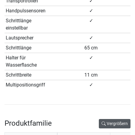
Transportrollen
✓
Handpulssensoren
✓
Schrittlänge
✓
einstellbar
Lautsprecher
✓
Schrittlänge
65 cm
Halter für
✓
Wasserflasche
Schrittbreite
11 cm
Multipositionsgriff
✓
Produktfamilie
Vergrößern