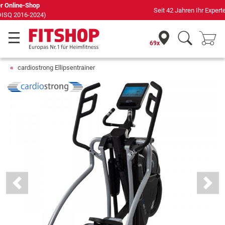
Seit 42 Jahren Ihr Experte für Heimfitness
69x
cardiostrong Ellipsentrainer
Previous
Next