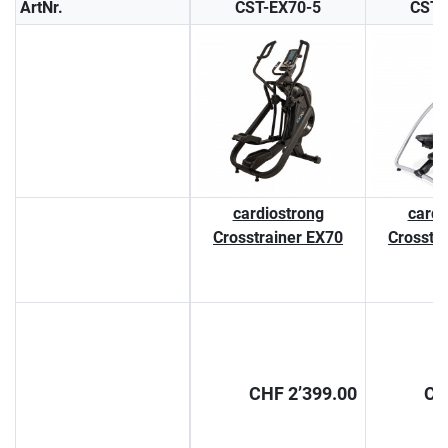
ArtNr.
CST-EX70-5
CST-
cardiostrong
cardi
Crosstrainer EX70
Crosstr
CHF 2’399.00
CH