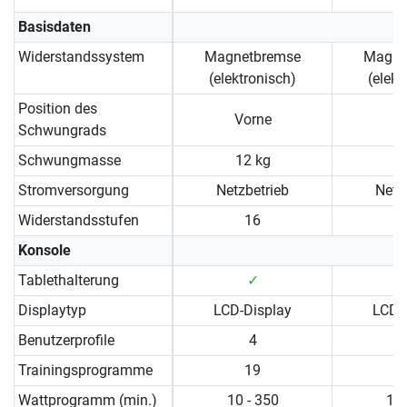
Basisdaten
Widerstandssystem
Magnetbremse
Magne
(elektronisch)
(elekt
Position des
Vorne
Schwungrads
Schwungmasse
12 kg
1
Stromversorgung
Netzbetrieb
Netz
Widerstandsstufen
16
Konsole
Tablethalterung
✓
Displaytyp
LCD-Display
LCD-
Benutzerprofile
4
Trainingsprogramme
19
Wattprogramm (min.)
10 - 350
10 