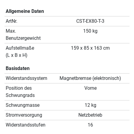
Allgemeine Daten
ArtNr.
CST-EX80-T-3
Max.
150 kg
Benutzergewicht
Aufstellmaße
159 x 85 x 163 cm
(L x B x H)
Basisdaten
Widerstandssystem
Magnetbremse (elektronisch)
Position des
Vorne
Schwungrads
Schwungmasse
12 kg
Stromversorgung
Netzbetrieb
Widerstandsstufen
16