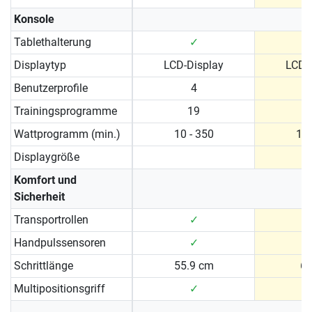
Konsole
Tablethalterung
✓
Displaytyp
LCD-Display
LCD-
Benutzerprofile
4
Trainingsprogramme
19
Wattprogramm (min.)
10 - 350
10 
Displaygröße
Komfort und
Sicherheit
Transportrollen
✓
Handpulssensoren
✓
Schrittlänge
55.9 cm
6
Multipositionsgriff
✓