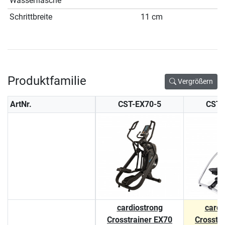
Wasserflasche
Schrittbreite
11 cm
Produktfamilie
Vergrößern
ArtNr.
CST-EX70-5
CST-
cardiostrong
cardi
Crosstrainer EX70
Crosstr