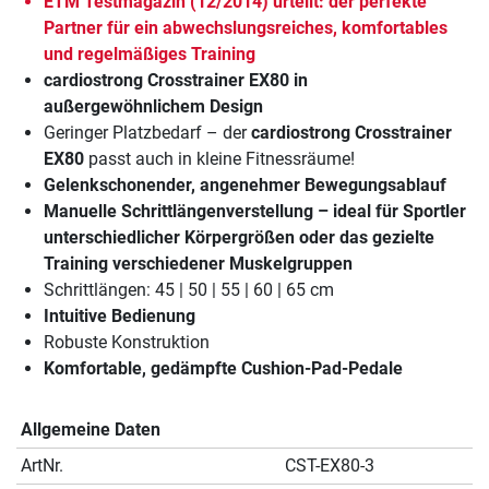
ETM Testmagazin (12/2014) urteilt: der perfekte
Partner für ein abwechslungsreiches, komfortables
und regelmäßiges Training
cardiostrong Crosstrainer EX80 in
außergewöhnlichem Design
Geringer Platzbedarf – der
cardiostrong Crosstrainer
EX80
passt auch in kleine Fitnessräume!
Gelenkschonender, angenehmer Bewegungsablauf
Manuelle Schrittlängenverstellung – ideal für Sportler
unterschiedlicher Körpergrößen oder das gezielte
Training verschiedener Muskelgruppen
Schrittlängen: 45 | 50 | 55 | 60 | 65 cm
Intuitive Bedienung
Robuste Konstruktion
Komfortable, gedämpfte Cushion-Pad-Pedale
Allgemeine Daten
ArtNr.
CST-EX80-3