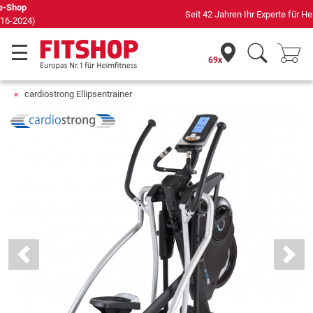
Seit 42 Jahren Ihr Experte für Heimfitness
69x
cardiostrong Ellipsentrainer
Previous
Next