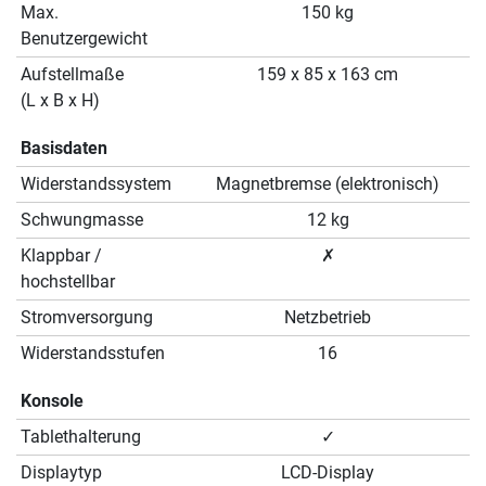
Max.
150 kg
Benutzergewicht
Aufstellmaße
159 x 85 x 163 cm
(L x B x H)
Basisdaten
Widerstandssystem
Magnetbremse (elektronisch)
Schwungmasse
12 kg
Klappbar /
✗
hochstellbar
Stromversorgung
Netzbetrieb
Widerstandsstufen
16
Konsole
Tablethalterung
✓
Displaytyp
LCD-Display