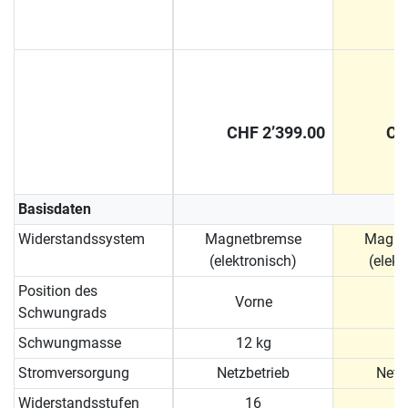
CHF 2’399.00
CH
Basisdaten
Widerstandssystem
Magnetbremse
Magne
(elektronisch)
(elekt
Position des
Vorne
Schwungrads
Schwungmasse
12 kg
1
Stromversorgung
Netzbetrieb
Netz
Widerstandsstufen
16