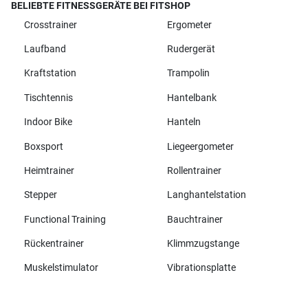
BELIEBTE FITNESSGERÄTE BEI FITSHOP
Crosstrainer
Ergometer
Laufband
Rudergerät
Kraftstation
Trampolin
Tischtennis
Hantelbank
Indoor Bike
Hanteln
Boxsport
Liegeergometer
Heimtrainer
Rollentrainer
Stepper
Langhantelstation
Functional Training
Bauchtrainer
Rückentrainer
Klimmzugstange
Muskelstimulator
Vibrationsplatte
Alle Marken