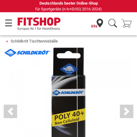
Deutschlands bester Online-Shop
für Sportgeräte (n-tv+DISQ 2016-2024)
69x
Schildkröt Tischtennisbälle
Previous
Next