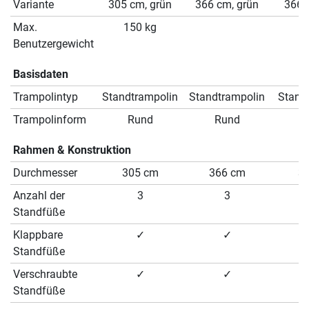
Variante
305 cm, grün
366 cm, grün
366 
Max.
150 kg
Benutzergewicht
Basisdaten
Trampolintyp
Standtrampolin
Standtrampolin
Stand
Trampolinform
Rund
Rund
Rahmen & Konstruktion
Durchmesser
305 cm
366 cm
3
Anzahl der
3
3
Standfüße
Klappbare
✓
✓
Standfüße
Verschraubte
✓
✓
Standfüße