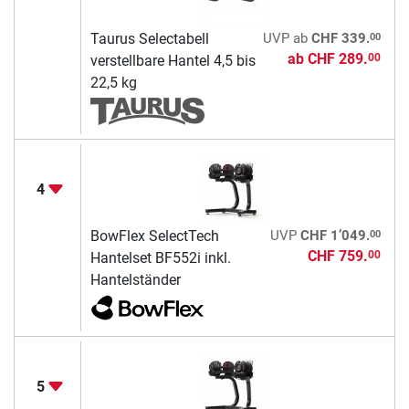
00
Taurus Selectabell
UVP
ab
CHF 339.
ab
CHF 289.
00
verstellbare Hantel 4,5 bis
22,5 kg
4
00
BowFlex SelectTech
UVP
CHF 1’049.
CHF 759.
00
Hantelset BF552i inkl.
Hantelständer
5