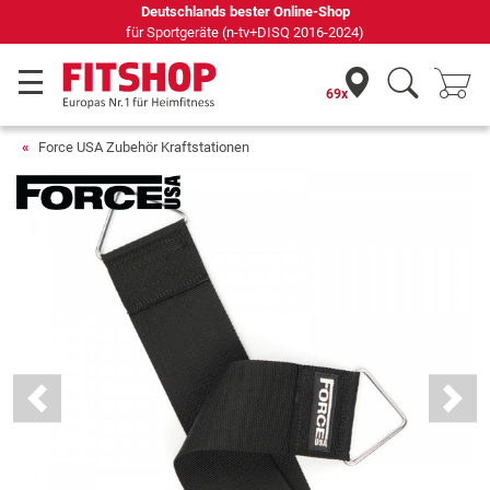
Deutschlands bester Online-Shop
für Sportgeräte (n-tv+DISQ 2016-2024)
69x
Force USA Zubehör Kraftstationen
Previous
Next