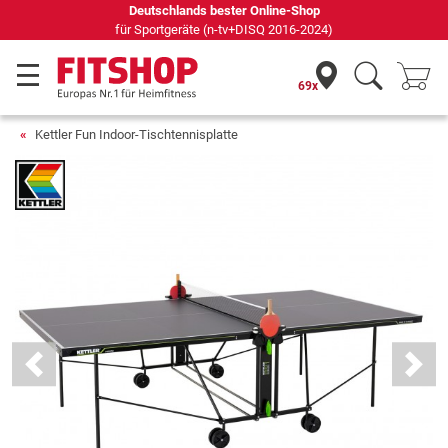
Seit 42 Jahren Ihr Experte für Heimfitness
69x
Kettler Fun Indoor-Tischtennisplatte
Previous
Next