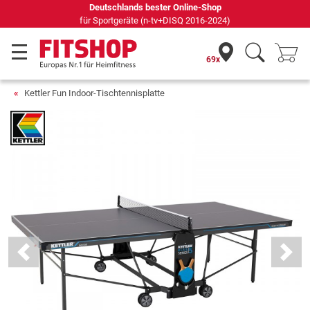
Seit 42 Jahren Ihr Experte für Heimfitness
69x
Kettler Fun Indoor-Tischtennisplatte
Previous
Next