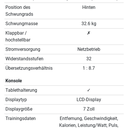
Position des
Hinten
Schwungrads
Schwungmasse
32.6 kg
Klappbar /
✗
hochstellbar
Stromversorgung
Netzbetrieb
Widerstandsstufen
32
Übersetzungsverhältnis
1 : 8.7
Konsole
Tablethalterung
✓
Displaytyp
LCD-Display
Displaygröße
7 Zoll
Trainingsdaten
Entfernung, Geschwindigkeit,
Kalorien, Leistung/Watt, Puls,