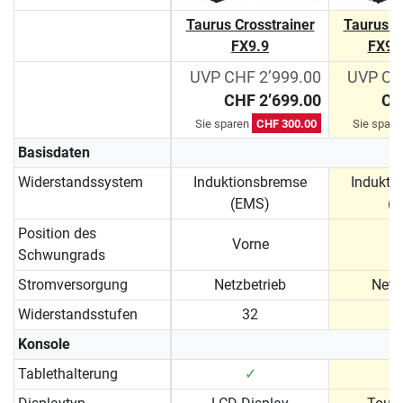
Taurus Crosstrainer
Taurus C
FX9.9
FX9.
UVP CHF 2’999.00
UVP CH
CHF 2’699.00
CH
Sie sparen
CHF 300.00
Sie spar
Basisdaten
Widerstandssystem
Induktionsbremse
Indukti
(EMS)
(
Position des
Vorne
V
Schwungrads
Stromversorgung
Netzbetrieb
Netz
Widerstandsstufen
32
Konsole
Tablethalterung
✓