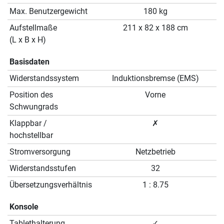
Max. Benutzergewicht
180 kg
Aufstellmaße
211 x 82 x 188 cm
(L x B x H)
Basisdaten
Widerstandssystem
Induktionsbremse (EMS)
Position des
Vorne
Schwungrads
Klappbar /
✗
hochstellbar
Stromversorgung
Netzbetrieb
Widerstandsstufen
32
Übersetzungsverhältnis
1 : 8.75
Konsole
Tablethalterung
✓