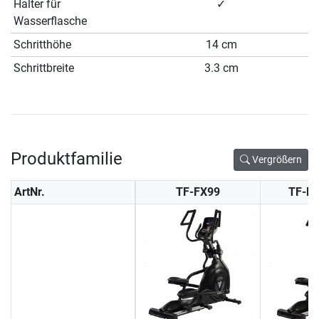
Halter für
✓
Wasserflasche
Schritthöhe
14 cm
Schrittbreite
3.3 cm
Produktfamilie
Vergrößern
ArtNr.
TF-FX99
TF-F