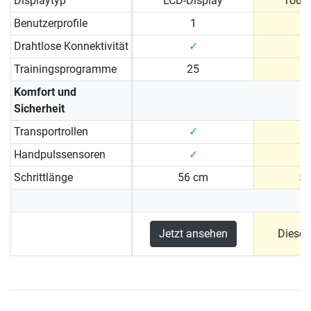
Displaytyp
LCD-Display
Touc
Benutzerprofile
1
Drahtlose Konnektivität
✓
Trainingsprogramme
25
Komfort und
Sicherheit
Transportrollen
✓
Handpulssensoren
✓
Schrittlänge
56 cm
5
Jetzt ansehen
Dieses