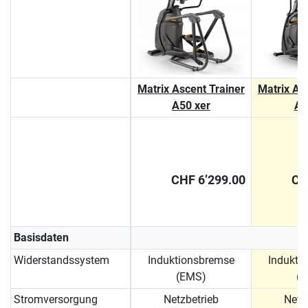
Matrix Ascent Trainer
Matrix As
A50 xer
A5
CHF 6’299.00
CH
Basisdaten
Widerstandssystem
Induktionsbremse
Indukti
(EMS)
(
Stromversorgung
Netzbetrieb
Netz