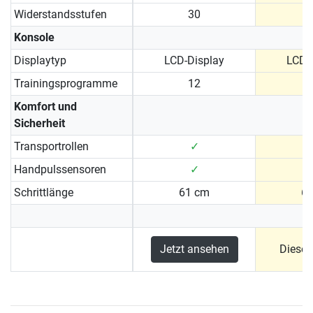
Widerstandsstufen
30
Konsole
Displaytyp
LCD-Display
LCD-
Trainingsprogramme
12
Komfort und
Sicherheit
Transportrollen
✓
Handpulssensoren
✓
Schrittlänge
61 cm
6
Jetzt ansehen
Dieses