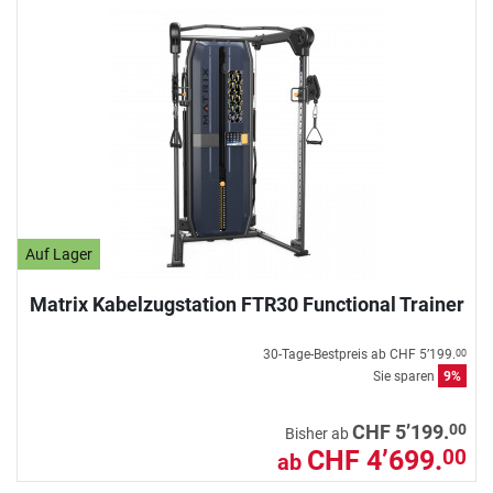
Auf Lager
Matrix Kabelzugstation FTR30 Functional Trainer
30-Tage-Bestpreis ab
CHF 5’199.
00
Sie sparen
9%
00
CHF 5’199.
Bisher ab
CHF 4’699.
00
ab